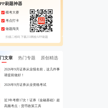
APP刷题神器
模考大赛
考点打卡
做题闯关
扫描二维码 下载233网校APP刷题
门文章
热门专题
原创精选
2026年9月证券从业报名前，这几件事
备考证券，人手一份，立
1
请提前做好！
印！
2026年9月证券从业资格考试
晒分赢好礼！2026年6月
2
晒分入口>>
近3年考察17次！证券《金融基础》超
2026年证券从业考试精品
3
高频考点：货币政策工具
载入口>>