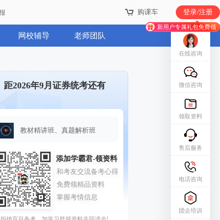
购课车
登录/注册
报
新用户专属礼包免费领
网校辅导
老师团队
在线咨询
距2026年9月证券统考还有
微信咨询
领取资料
教材精讲班、真题解析班
售后服务
电话咨询
团企培训
拒绝盲目备考，加学习群领资料共同进步!