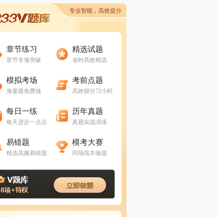
专业智能，高效提分
进入做题
进入做题
章节练习
精选试题
章节专项突破
省时高效精选
进入做题
进入做题
模拟考场
考前点题
海量题免费做
高效锁分72小时
进入做题
进入做题
每日一练
历年真题
每天进步一点点
真题实战演练
进入做题
进入做题
易错题
模考大赛
精选高频易错题
同场闯关做题