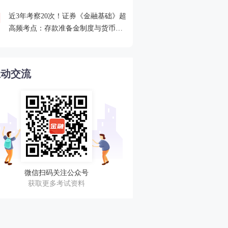
近3年考察20次！证券《金融基础》超
2026年证券从业考点打卡
4
高频考点：存款准备金制度与货币乘
攻克一个高频考点！
数的概念
互动交流
微信扫码关注公众号
获取更多考试资料