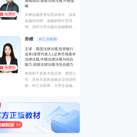
基础知识,基金法律法规,中级金
证券研究报告业务(证券分析师),
融
初级个人贷款,中级个人贷款,期
货投资分析
免费听
从事金融类考试培训多年，知名
经济学硕士、金融培训高级讲
金融培训师、金融机构中层管
师，李泽瑞老师从事金融类考证
理、清华大学出版社金融教材副
培训，教学经验丰富，出口
主编、上海人才培训市场促进中
成“段子”，是一个让学员欲罢不
孙婧
心特聘讲师。人称金融类培训界
外汇分析师
王佳荣
能的很有个人风格的老师，江湖
金融圈达人
的“一哥”。
主讲：期货法律法规,投资银行
学员称被讲课耽误的“德云社”编
业务(保荐代表人),证券市场基本
主讲：金融市场基础知识,期货
外弟子。
法律法规,中级法律法规与综合
基础知识,基金法律法规,中级金
能力,初级法律法规与综合能力
融
免费听
曾就职于多家大型证券、期货公
从事金融类考试培训多年，知名
司，具有丰富的金融从业培训经
金融培训师、金融机构中层管
验，外汇分析师，大学生金融交
理、清华大学出版社金融教材副
易大赛评委，同时拥有金融类多
主编、上海人才培训市场促进中
个从业资格。
心特聘讲师。人称金融类培训界
的“一哥”。