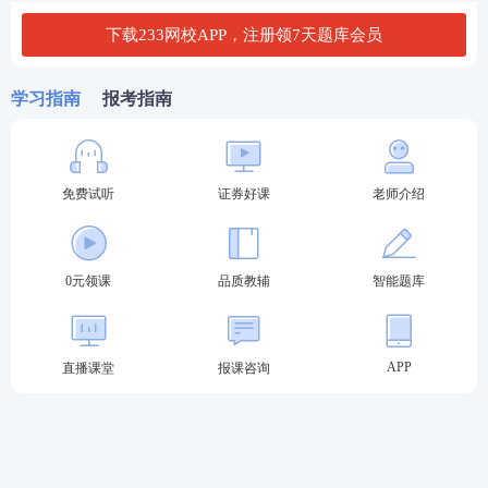
成绩查询。
下载233网校APP，注册领7天题库会员
3、输入“身份证号码”-点击“查询”。
学习指南
报考指南
2025年3月证券考试成绩有效期
36个月有效期！
2022年7月8日中国证券业协会发布了
免费试听
证券好课
老师介绍
《
证券行业专业人员水平评价测试实施细则
》，自发
布之日起施行。根据细则内容，已通过考试的人员不
适用本规则，成绩长期有效，未通过的成绩有效期为3
0元领课
品质教辅
智能题库
6个月。
测试细则规定了在新规发布后成绩自取得之日起
36个
APP
直播课堂
报课咨询
月内有效
；
专项业务水平评价测试
或高级管理人员水
平评价测试成绩达到基本要求且在有效期内的，其一
般业务水平评价测试成绩在此期间
持续有效。
测试成