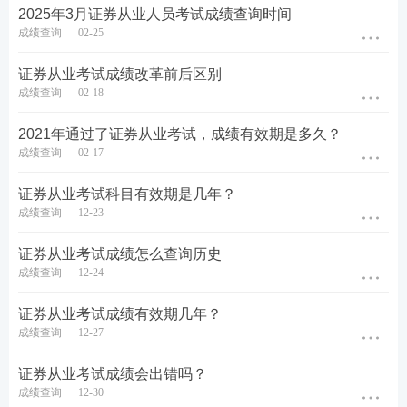
2025年3月证券从业人员考试成绩查询时间
成绩查询
02-25
证券从业考试成绩改革前后区别
成绩查询
02-18
2021年通过了证券从业考试，成绩有效期是多久？
成绩查询
02-17
证券从业考试科目有效期是几年？
考后关注-看
真题
、对答案！
成绩查询
12-23
中国证券业协会不会公布2025年3月证券从业人员考
证券从业考试成绩怎么查询历史
试真题及答案。如果大家想知道证券考题情况，可以
成绩查询
12-24
在考后来233网校估分对答案、看考情！233网校将在
证券从业考试成绩有效期几年？
本次证券考试结束后公布收集的真题答案，真题均来
成绩查询
12-27
源于考生回忆版/网络汇总版，同时诚邀各位考生们考
后来分享试题，专业老师将为您解答试题答案！
证券从业考试成绩会出错吗？
成绩查询
12-30