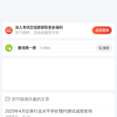
绩超出有效期的，相应成绩失效。
已通过水平评价测试的证券行业专业人员
，在证券行
业从业或任职期间的所有测试成绩持续有效；
加入考试交流群获取更多福利
点击添加
测试达到基本要求后36个月内未进行执业登记或未任
学习资料、活动优惠享不停
职，或从证券行业机构离职超过36个月的，
所有测试
成绩失效
。
微信搜一搜
233网校
本细则发布前，参加证券业从业人员资格考试一般从
业资格考试和专项业务类资格考试相关科目考试的人
员，其成绩长期有效，不适用《测试实施细则》第九
条成绩时效的规定。
考前押宝-终极刷题抢分！
您可能感兴趣的文章
💥233网校金融类题库小程序模块“专项测评”内容上新
啦~
2025年4月证券行业水平评价预约测试成绩查询
成绩查询
03-20