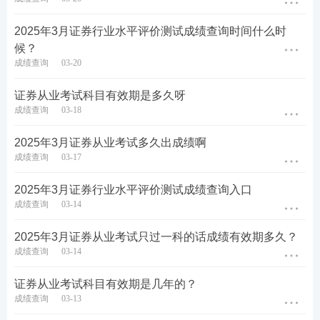
🔥3.22考试来临之际，我们开启了一场为期5天的
证券
2025年3月证券行业水平评价测试成绩查询时间什么时
考试押宝测评
！欢迎各位同学踊跃参与~
候？
成绩查询
03-20
⏰测评时间：
3.17-3.21共计为期5天
证券从业考试科目有效期是多久呀
⭕测评科目：金融市场基础/证券
法律法规
/
证券投资
成绩查询
03-18
顾问
/发布证券研究报告业务
2025年3月证券从业考试多久出成绩啊
⭕测评题量：每科20题/天（不重复）
成绩查询
03-17
🤫悄悄告诉你，考场有可能遇到原题哦~
2025年3月证券行业水平评价测试成绩查询入口
成绩查询
03-14
2025年3月证券从业考试只过一科的话成绩有效期多久？
成绩查询
03-14
证券从业考试科目有效期是几年的？
成绩查询
03-13