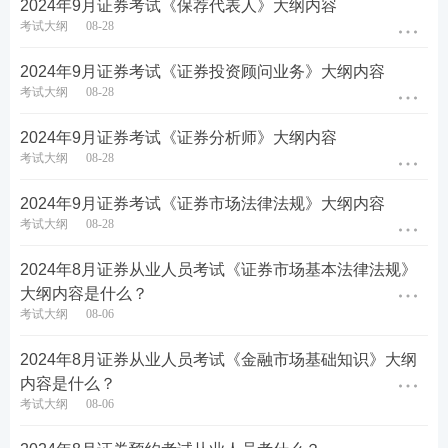
2024年9月证券考试《保荐代表人》大纲内容
考试大纲
08-28
了解创业板改革的背景及定位;熟悉创业板改革
的制度规则体系;了解改革后创业板与科创板的
2024年9月证券考试《证券投资顾问业务》大纲内容
考试大纲
08-28
差异;掌握注册制与核准制的实质区别。
2024年9月证券考试《证券分析师》大纲内容
第三章 证券市场主体
考试大纲
08-28
第一节 证券发行人
2024年9月证券考试《证券市场法律法规》大纲内容
掌握证券市场融资活动的概念、方式及特征。
考试大纲
08-28
掌握证券发行人的概念和分类;熟悉政府和政府
2024年8月证券从业人员考试《证券市场基本法律法规》
机构直接融资的方式及特征;熟悉企业(公司)直接
大纲内容是什么？
考试大纲
08-06
融资的方式及特征;熟悉我国上市公司首次融资
与再融资的途径;掌握金融机构直接融资的特
2024年8月证券从业人员考试《金融市场基础知识》大纲
点。
内容是什么？
考试大纲
08-06
第二节 证券投资者