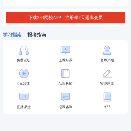
了解建国以来我国金融市场的发展历史;熟悉我
国金融市场的发展现状;了解影响我国金融市场
下载233网校APP，注册领7天题库会员
运行的主要因素。
了解金融中介机构体系的构成;掌握商业银行、
学习指南
报考指南
证券公司、保险公司等主要金融中介机构的业
务;了解我国银行业、证券业、保险业、信托业
的行业基本情况;熟悉我国金融市场的监管架构;
免费试听
证券好课
老师介绍
了解“一委一行一局一会”的职责;了解金融服务
实体经济的要求;了解金融安全与稳定的政策。
0元领课
品质教辅
智能题库
了解中央银行的业务(资产负债表)和主要职能;熟
悉存款准备金制度与货币乘数的概念;掌握货币
政策的概念、措施及目标;掌握货币政策工具的
APP
直播课堂
报课咨询
概念及作用原理;熟悉货币政策的传导机制。
了解我国金融业对外开放的背景和主要政策措
施;了解我国银行业、证券业、保险业、资本市