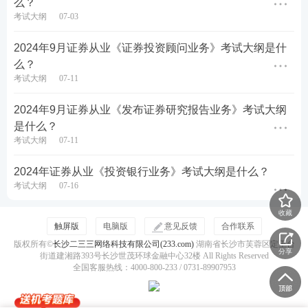
么？
掌握证券公司主要业务的种类及内容;了解证券
考试大纲
07-03
公司业务国际化。
2024年9月证券从业《证券投资顾问业务》考试大纲是什
熟悉证券服务机构的类别;了解会计师事务所、
么？
律师事务所以及从事资产评估、资信评级、财务
考试大纲
07-11
顾问、信息技术系统服务等机构应向监管部门备
2024年9月证券从业《发布证券研究报告业务》考试大纲
案的证券服务业务内容;熟悉对证券投资咨询机
是什么？
构的管理;掌握我国证券金融公司的定位及业务;
考试大纲
07-11
熟悉证券服务机构的法律责任和市场准入;掌握
2024年证券从业《投资银行业务》考试大纲是什么？
对证券金融公司从事转融通业务的管理。
考试大纲
07-16
第四节 自律性组织
收藏
触屏版
电脑版
意见反馈
合作联系
掌握证券交易所的定义、特征及主要职能;熟悉
版权所有©
长沙二三三网络科技有限公司(233.com)
湖南省长沙市芙蓉区定王台
证券交易所的组织形式;了解我国证券交易所的
分享
街道建湘路393号长沙世茂环球金融中心32楼 All Rights Reserved
发展历程。
全国客服热线：4000-800-233 / 0731-89907953
熟悉证券业协会的性质和宗旨;了解证券业协会