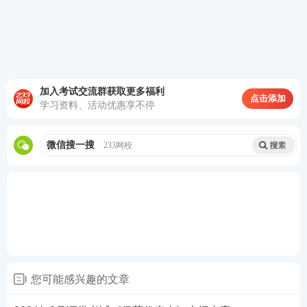
场对外开放的实践措施。
第二节 中国的多层次资本市场
掌握资本市场的分层特性及其内在逻辑;掌握中
加入考试交流群获取更多福利
国多层次资本市场的主要内容、结构与意义。
点击添加
学习资料、活动优惠享不停
熟悉场内市场的定义、特征和功能;熟悉场外市
场的定义、特征和功能;熟悉主板、创业板、科
微信搜一搜
233网校
创板的概念与特点;熟悉全国中小企业股份转让
系统与北交所的概念与特点;熟悉私募基金市
场、区域股权市场、券商柜台市场、机构间私募
产品报价与服务系统的概念与特点。
了解我国设立科创板并试点注册制的政策背景;
熟悉科创板重点服务的企业类型和行业领域;熟
您可能感兴趣的文章
悉科创板的制度规则体系;掌握科创板的上市条
件及上市指标。