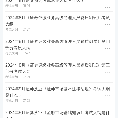
2024年8月证券预约考试从业人员考什么？
掌握证券市场投资者的概念、特点及分类;了解
考试大纲
08-06
我国证券市场投资者的结构及演化。
2024年8月《证券评级业务高级管理人员资质测试》考试
掌握机构投资者的概念、特点及分类;熟悉机构
大纲
投资者在金融市场中的作用;熟悉政府机构类投
考试大纲
07-27
资者的概念、特点及分类;掌握金融机构类投资
2024年8月《证券评级业务高级管理人员资质测试》第四
者的概念、特点及分类;熟悉合格境外投资者、
部分考试大纲
合格境内机构投资者的概念与特点;掌握企业和
考试大纲
07-27
事业法人类机构投资者的概念与特点;掌握基金
2024年8月《证券评级业务高级管理人员资质测试》第三
类投资者的概念、特点及分类。
部分考试大纲
掌握个人投资者的概念;熟悉个人投资者的风险
考试大纲
07-26
特征与投资者适当性。
2024年9月证券从业《证券市场基本法律法规》考试大纲
是什么？
第三节 证券中介机构
考试大纲
07-03
掌握证券公司的定义;了解我国证券公司的发展
2024年9月证券从业《金融市场基础知识》考试大纲是什
历程;掌握我国证券公司的监管制度及具体要求;