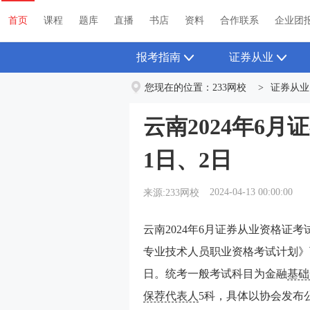
首页
课程
题库
直播
书店
资料
首页
课程
题库
直播
书店
资料
合作联系
企业团
报考指南
证券从业
您现在的位置：
233网校
>
证券从业
云南2024年6
1日、2日
2024-04-13 00:00:00
来源:233网校
云南2024年6月证券从业资格证考
专业技术人员职业资格考试计划》可
日。
统考一般考试科目为金融
基础
保荐代表人
5科，具体以协会发布