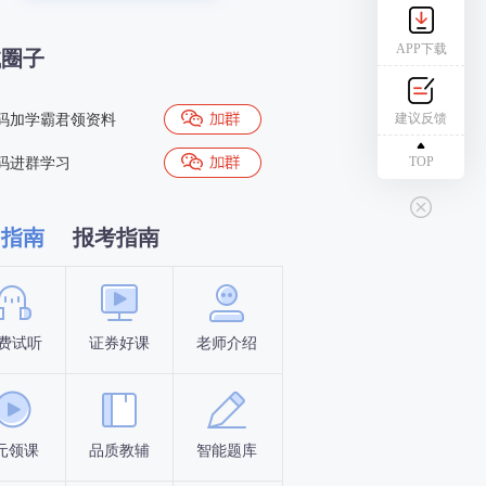
APP下载
试圈子
建议反馈
码加学霸君领资料
TOP
码进群学习
习指南
报考指南
费试听
证券好课
老师介绍
新手指南
报名时间
元领课
品质教辅
智能题库
报名条件
考试时间