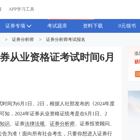
关于我们
帮助中心
APP学习工具
渠道合作
企业团报
报
APP学习工具
APP新客领7天题库会员
证券专项
考试题库
资料下载
0元领书
>
证券分析师
>
证券分析师考试报名
添
月证券从业资格证考试时间6月
获
2
试时间为6月1日、2日，根据人社部发布的《2024年度
知，2024年证券从业资格证统考是在6月1日、2
知识
、证券
法律法规
、
证券分析师
、证券投资顾问、
公告为准！
面向所有社会考生，只要你想进入证券行