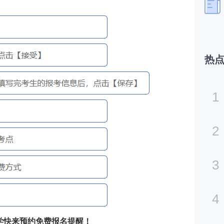
热
1
2
3
4
学快来预约免费报名提醒！