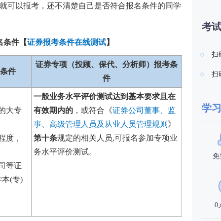
就可以报考，还不清楚自己是否符合报名条件的同学
考
名条件
【
证券报考条件在线测试
】
扫
证券专项（投顾、保代、分析师）报考条
条件
扫
件
一般业务水平评价测试达到基本要求且在
学
的大专
有效期内的
，或符合《
证券公司董事、监
事、高级管理人员及从业人员管理规则
》
程度，
第十条
规定的相关人员,可报名参加专项业
务水平评价测试。
免
司等证
本(专)
0