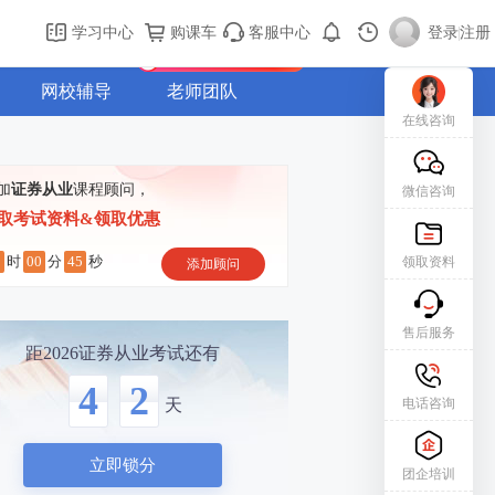
购课车
登录/注册
学习中心
购课车
客服中心
登录
|
注册
新用户专属礼包免费领
网校辅导
老师团队
在线咨询
加
证券从业
课程顾问，
微信咨询
取考试资料&领取优惠
2
00
44
时
分
秒
领取资料
添加顾问
售后服务
距2026证券从业考试还有
4
2
电话咨询
天
立即锁分
团企培训