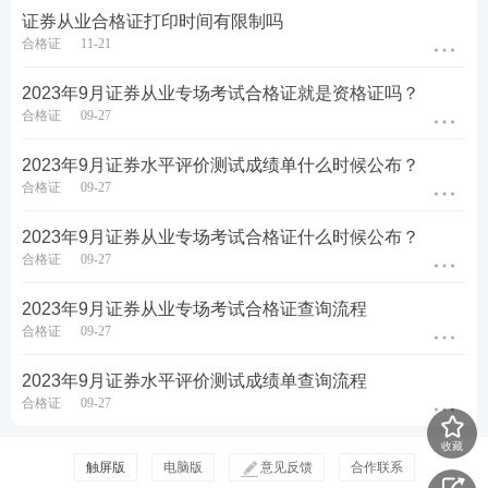
1
基础阶段
证券从业合格证打印时间有限制吗
：吃透教材，夯实基础
合格证
11-21
根据教材或考试
2023年9月证券从业专场考试合格证就是资格证吗？
教材精讲班（学
大纲，全面讲解
合格证
09-27
习时长：57h/
各章节
知识点
，
科）
帮助考生牢固夯
进入基础阶段
实基础。
2023年9月证券水平评价测试成绩单什么时候公布？
学习>>
合格证
09-27
真题考点班
（学
以整体将考点，
习时长：4h/
掌握真题考试应
2023年9月证券从业专场考试合格证什么时候公布？
科）
用。
合格证
09-27
2
强化阶段
：巩固考点，专项突破
2023年9月证券从业专场考试合格证查询流程
合格证
09-27
冲刺串讲班
（学
考点框架梳理串
习时长：6h/
讲，针对性巩固
2023年9月证券水平评价测试成绩单查询流程
科）
锁分
进入强化阶段
合格证
09-27
学习>>
专项突破班
（学
计算题专项讲
收藏
习时长：2h/
解，提升计算题
触屏版
电脑版
意见反馈
合作联系
科）
正确率