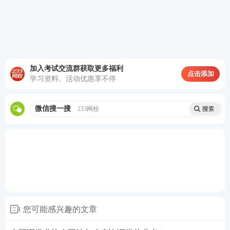
判断题
20个
1分
20分
综合题
20个
1分
20分
说明：
加入考试交流群获取更多福利
一般业务水平评价测试采取闭卷机考形式，题型为客
点击添加
学习资料、活动优惠享不停
观题，包括单选题、多选题、判断题、综合题，测试
题量均为120题，测试时间为120分钟，试卷正确率达
微信搜一搜
233网校
到60%以上，即为该科目达到基本要求。
专项业务水平评价测试采取闭卷机考形式， 题型为客
观题，包括单选题、多选题、判断题、综合题，测试
题量均为120题，测试时间为180分钟，试卷正确率达
到60%以上，即为该科目达到基本要求。
您可能感兴趣的文章
★
证券考试改革已实施，证书含金量提升，考试