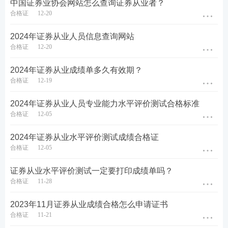
难度或增大，提前备考才能掌握主动权，讲师王
中国证券业协会网站怎么查询证券从业者？
合格证
12-20
佳荣、孙婧带你抢占先机一考通关，
2023年早日
拿下证书>
2024年证券从业人员信息查询网站
合格证
12-20
★
目前证券教材大纲已换新
，快速抓住考核重
点，抢先拿证！赶紧来听金融大神王佳荣，为你
2024年证券从业成绩单多久有效期？
解密90%全真机考必考考点，提前避开考试的
合格证
12-19
坑，
锁分快又准>
2024年证券从业人员专业能力水平评价测试合格标准
合格证
12-05
证券通关计划
2024年证券从业水平评价测试成绩合格证
合格证
12-05
从近几年考情来看，证券考试考查内容越来越细、范
围起来越广，很难从教材中找到重点！建议大家务必
证券从业水平评价测试一定要打印成绩单吗？
摸透考情，保证足够的备考时间，制定科学的复习计
合格证
11-28
划，方可顺利拿下证券从业资格证。
2023年11月证券从业成绩合格怎么申请证书
合格证
11-21