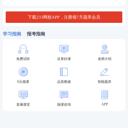
券行业专业人员水平评价专场测试的考生反馈，本次
新调整的题型题量以及分值如下：（仅供参考，具体
下载233网校APP，注册领7天题库会员
以官方最新通知为准）
1、河北证券一般业务水平评价测试题型题量
学习指南
报考指南
考试题型
考试题量
题量分值
考试总分
单选题
40个
0.5分
20分
免费试听
证券好课
老师介绍
多选题
40个
1分
40分
判断题
30个
1分
30分
综合题
0元领课
10个
品质教辅
1分
智能题库
10分
2、河北证券专项业务水平评价测试题型题量
APP
考试题型
直播课堂
考试题量
报课咨询
题量分值
考试总分
单选题
40个
0.5分
20分
多选题
40个
1分
40分