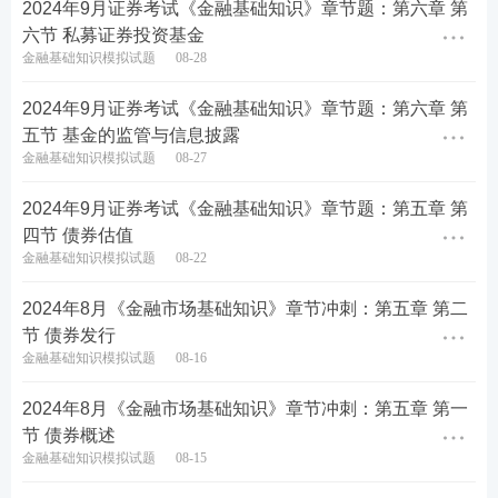
2024年9月证券考试《金融基础知识》章节题：第六章 第
热点推荐>>
【
证券备考资料下载
】【
新手指南
】【
新
六节 私募证券投资基金
人礼包
】
金融基础知识模拟试题
08-28
考点集训>>
【
60s高频考点速记
】【
高频知识点打
2024年9月证券考试《金融基础知识》章节题：第六章 第
卡
】【
答题闯关赢奖品
】
五节 基金的监管与信息披露
金融基础知识模拟试题
08-27
疯狂刷题>>
【
233网校APP下载
】【
历年真题在线
2024年9月证券考试《金融基础知识》章节题：第五章 第
刷
】【
模拟考试系统
】
四节 债券估值
金融基础知识模拟试题
08-22
课程学习>>
2024年证券从业备考不知道从何下手？
自学晦涩难理解？建议
零基础
考生参加233网校证券
2024年8月《金融市场基础知识》章节冲刺：第五章 第二
从业课程，备考更有规划，早日拿下证券从业资格证
节 债券发行
金融基础知识模拟试题
08-16
书！★建议：购买233网校证券从业课程，赠送价值9
9元/239元V题库会员~
立即试听>>
2024年8月《金融市场基础知识》章节冲刺：第五章 第一
节 债券概述
金融基础知识模拟试题
08-15