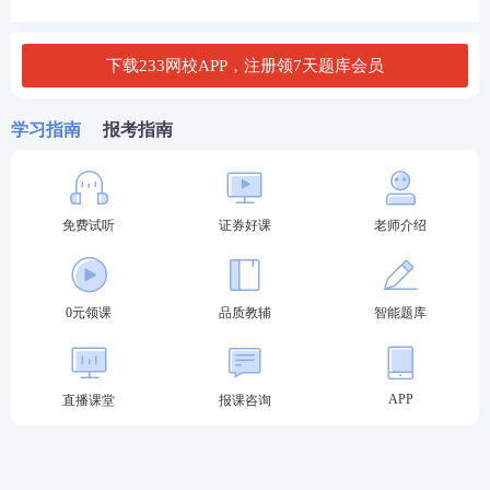
D. 基金管理人的合规风控
下载233网校APP，注册领7天题库会员
查看答案
学习指南
报考指南
3、基金投资面临外部风险与内部风险，内部风险包括
基金管理人的合规风险、操作风险和经营风险等。
免费试听
证券好课
老师介绍
A. 错
B. 对
0元领课
品质教辅
智能题库
查看答案
APP
直播课堂
报课咨询
证券从业资格考试机考模拟系统：
证券从业资格考试采取闭卷机考模式，目前证券从业
考生可在233网校题库中免费体验“全真机考”模式，模