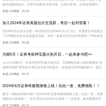
融市场基础知识、证券市场基本法律法规、证券分析师、证券投资顾问、
保荐代表人各一套模考试卷，提供给临考冲刺的考友自测评估！5月22日-...
来源 233网校
05-29
加入2024年证券真题估分交流群，考后一起对答案！
2024年6月证券从业统一考试时间为2024年6月1日-2日，学霸君在考前建立
了233网校证券从业真题交流群，考后一起来讨论交流对答案吧！👋快来加
入『233网校证券真题估分交流群』✅考后真题估分对答...
来源 233网校
05-28
为期5天！证券考前押宝题火热开启，一起来参与吧>>
📣📣📣为期5天！证券考前押宝题火热开启，233网校全新上线智能模块“专
项押宝测评”帮助各位考生在考前冲刺提分，欢迎各位同学踊跃参与，通过
本次测评，预估一下自己通过的概率！提前做到心里有数！还不清...
来源 233网校
05-27
2024年6月证券终极预测卷上线！仅此一套，免费领取！！
最后一周如何考前冲刺？2024年6月证券终极预测卷上线！仅此一套，免费
领取供大家领取！！本次考试为2024年证券唯一一次统考，备考重要性可
想而知，错过只能等明年，因此我们在考前一定不要放过任何提升自己...
来源 233网校
05-27