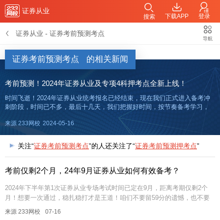
证券从业
下载APP
登录
搜索
证券从业
-
证券考前预测考点
导航
证券考前预测考点
的相关新闻
考前预测！2024年证券从业及专项4科押考点全新上线！
时间飞逝！2024年证券从业统考报名已经结束，现在我们正式进入备考冲
刺阶段，时间已不多，最后十几天，我们把握好时间，按节奏备考学习，
考试通关不是难事！加油各位考证人，下月拿证选手请看过来，233网校为
来源 233网校
2024-05-16
大家整理了考前预测押考点，每科35个，金融基础知识、证券法律
关注“
证券考前预测考点
”的人还关注了“
证券考前预测押考点
”
考前仅剩2个月，24年9月证券从业如何有效备考？
2024年下半年第1次证券从业专场考试时间已定在9月，距离考期仅剩2个
月！想要一次通过，稳扎稳打才是王道！咱们不要留59分的遗憾，也不要
留1科过期重考的遗憾！建议大家收藏！证券从业学霸君已经帮大家梳理...
来源 233网校
07-16