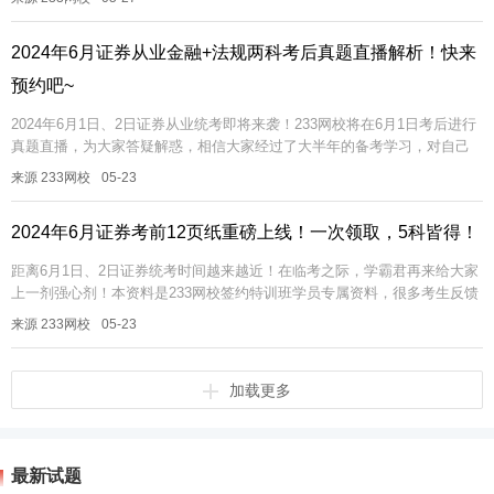
2024年6月证券从业金融+法规两科考后真题直播解析！快来
预约吧~
2024年6月1日、2日证券从业统考即将来袭！233网校将在6月1日考后进行
真题直播，为大家答疑解惑，相信大家经过了大半年的备考学习，对自己
的实力都有了一个大概的了解！学霸君提前预祝大家在6月证券考试...
来源 233网校
05-23
2024年6月证券考前12页纸重磅上线！一次领取，5科皆得！
距离6月1日、2日证券统考时间越来越近！在临考之际，学霸君再来给大家
上一剂强心剂！本资料是233网校签约特训班学员专属资料，很多考生反馈
想要看12页纸，学霸君给大家申请来啦！限时领取！！这是一份所有考...
来源 233网校
05-23
加载更多
最新试题