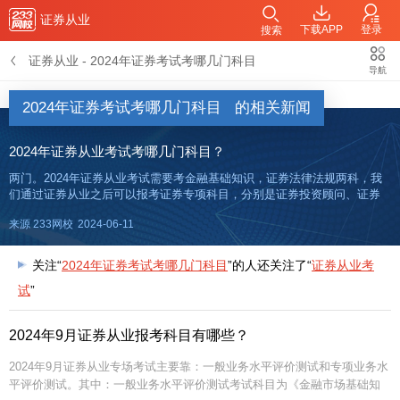
证券从业
下载APP
登录
搜索
证券从业
-
2024年证券考试考哪几门科目
导航
2024年证券考试考哪几门科目
的相关新闻
2024年证券从业考试考哪几门科目？
两门。2024年证券从业考试需要考金融基础知识，证券法律法规两科，我
们通过证券从业之后可以报考证券专项科目，分别是证券投资顾问、证券
分析师、保荐代表人三个科目。证券一般业务水平评价测试科目一般业务
来源 233网校
2024-06-11
水平评价测试设置两科，必考。考试科目分别是《金融市场基础知识》和
关注“
2024年证券考试考哪几门科目
”的人还关注了“
证券从业考
试
”
2024年9月证券从业报考科目有哪些？
2024年9月证券从业专场考试主要靠：一般业务水平评价测试和专项业务水
平评价测试。其中：一般业务水平评价测试考试科目为《金融市场基础知