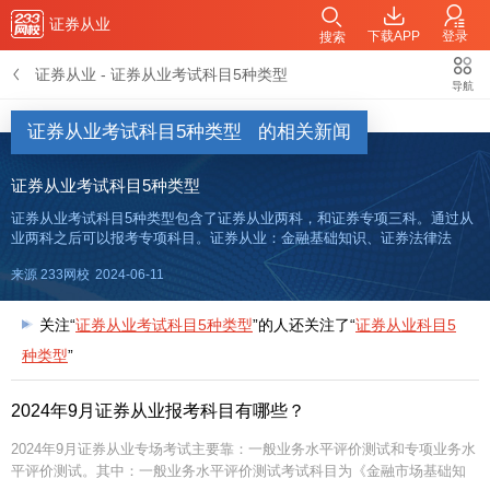
证券从业
下载APP
登录
搜索
证券从业
-
证券从业考试科目5种类型
导航
证券从业考试科目5种类型
的相关新闻
证券从业考试科目5种类型
证券从业考试科目5种类型包含了证券从业两科，和证券专项三科。通过从
业两科之后可以报考专项科目。证券从业：金融基础知识、证券法律法
规。证券专项：证券投资顾问、证券分析师、保荐代表人。插入模块证券
来源 233网校
2024-06-11
从业考试科目包含证券从业两科和证券专项三科，分别是证券从业（金融
基础
关注“
证券从业考试科目5种类型
”的人还关注了“
证券从业科目5
种类型
”
2024年9月证券从业报考科目有哪些？
2024年9月证券从业专场考试主要靠：一般业务水平评价测试和专项业务水
平评价测试。其中：一般业务水平评价测试考试科目为《金融市场基础知