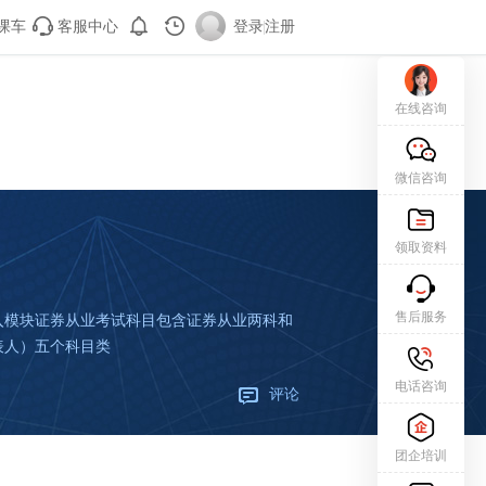
课车
客服中心
登录
|
注册
在线咨询
微信咨询
领取资料
售后服务
入模块证券从业考试科目包含证券从业两科和
表人）五个科目类
电话咨询
评论
团企培训