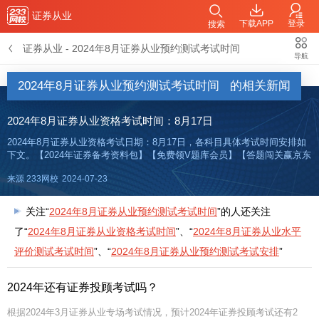
证券从业
下载APP
登录
搜索
证券从业
-
2024年8月证券从业预约测试考试时间
导航
2024年8月证券从业预约测试考试时间
的相关新闻
2024年8月证券从业资格考试时间：8月17日
2024年8月证券从业资格考试日期：8月17日，各科目具体考试时间安排如
下文。【2024年证券备考资料包】【免费领V题库会员】【答题闯关赢京东
卡】【考点速记】证券报考疑问加证券学霸君2024年8月证券从业资格考试
来源 233网校
2024-07-23
时间及场次安排2024年8月证券从业资格考试时间
关注“
2024年8月证券从业预约测试考试时间
”的人还关注
了“
2024年8月证券从业资格考试时间
”、“
2024年8月证券从业水平
评价测试考试时间
”、“
2024年8月证券从业预约测试考试安排
”
2024年还有证券投顾考试吗？
根据2024年3月证券从业专场考试情况，预计2024年证券投顾考试还有2