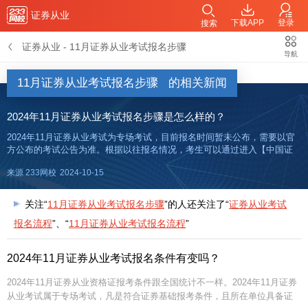
证券从业
下载APP
登录
搜索
证券从业
-
11月证券从业考试报名步骤
导航
11月证券从业考试报名步骤
的相关新闻
2024年11月证券从业考试报名步骤是怎么样的？
2024年11月证券从业考试为专场考试，目前报名时间暂未公布，需要以官
方公布的考试公告为准。根据以往报名情况，考生可以通过进入【中国证
券业协会网站】完成报名缴费。立即进入>>2024年11月证券从业报名网址
来源 233网校
2024-10-15
【2024年证券备考资料包】【0元包邮领真
关注“
11月证券从业考试报名步骤
”的人还关注了“
证券从业考试
报名流程
”、“
11月证券从业考试报名流程
”
2024年11月证券从业考试报名条件有变吗？
2024年11月证券从业资格证报考条件跟全国统计不一样。2024年11月证券
从业考试属于专场考试，凡是符合证券基础报考条件，且所在单位具备证