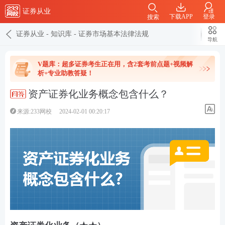
证券从业
下载APP
登录
搜索
证券从业
-
知识库
-
证券市场基本法律法规
导航
V题库：超多证券考生正在用，含2套考前点题+视频解
析+专业助教答疑！
资产证券化业务概念包含什么？
来源:233网校
2024-02-01 00:20:17