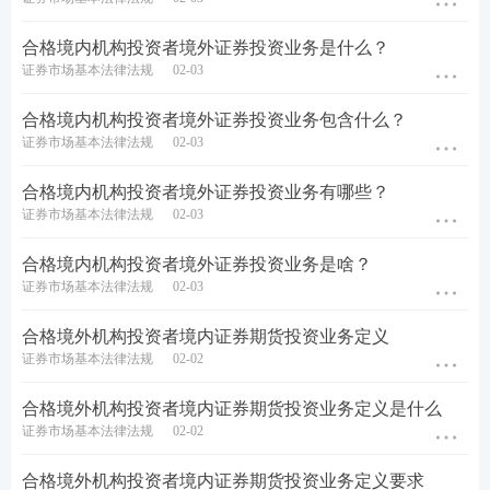
业务资格的证券公司，或中国证监会认可的其他资产
托管机构托管。
合格境内机构投资者境外证券投资业务是什么？
证券市场基本法律法规
02-03
（
4
）
专项计划财产的相关规定
合格境内机构投资者境外证券投资业务包含什么？
因专项计划资产的管理、运用、处分或其他情形而取
证券市场基本法律法规
02-03
得的财产，归入专项计划资产。因处理专项计划事务
合格境内机构投资者境外证券投资业务有哪些？
所支出的费用、对第三人所负债务，以专项计划资产
证券市场基本法律法规
02-03
承担。专项计划的货币收支活动均应当通过专项计划
合格境内机构投资者境外证券投资业务是啥？
账户进行。专项计划资产独立于原始权益人、管理
证券市场基本法律法规
02-03
人、托管人及其他业务参与人的固有财产。
合格境外机构投资者境内证券期货投资业务定义
（
5
）
资产支持证券的发行
证券市场基本法律法规
02-02
资产支持证券应当面向合格投资者发行，发行对象不
合格境外机构投资者境内证券期货投资业务定义是什么
发行对
得超过
200人，单笔认购不少于100万元人民币发行面
象
证券市场基本法律法规
02-02
值或等值份额。
合格境外机构投资者境内证券期货投资业务定义要求