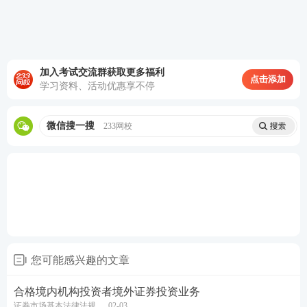
相关协议的规定或者约定移交基础资产；配合并支持
管理人、托管人以及其他为资产证券化业务提供服务
的机构履行职责；专项计划法律文件约定的其他职
责。
加入考试交流群获取更多福利
点击添加
学习资料、活动优惠享不停
管理人不得有下列行为
：
募集资金不入账或者进行其
他任何形式的账外经营；超过计划说明书约定的规模
微信搜一搜
233网校
募集资金；侵占、挪用专项计划资产；以专项计划资
产设定担保或形成其他或有负债；违反计划说明书的
约定管理、运用专项计划资产；法律、行政法规和中
国证监会禁止的其他行为。管理人应当为专项计划单
独记账、独立核算，不同的专项计划在账户设置、资
金划拨、账簿记录等方面应当相互独立。
您可能感兴趣的文章
托管人
：
专项计划资产应当由具有相关业务资格的商
业银行、中国证券登记结算有限责任公司、具有托管
合格境内机构投资者境外证券投资业务
证券市场基本法律法规
02-03