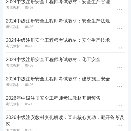
2024中级注册安全工程师考试教材：安全生产管理
考试教材
06-03
2026年注安考试，既是挑战也是机遇。教材变动大，
意味着所有考生几乎回到同一起跑线——早点掌握新
2024中级注册安全工程师考试教材：安全生产法规
考点的人，就能占据主动。
考试教材
06-03
不要再抱有“用旧教材凑合学”的侥幸心理。从现在
2024中级注册安全工程师考试教材：安全生产技术
考试教材
06-03
起，用26版新教材，紧跟大咖老师解读，扎实过一遍
变动内容，今年通关的希望就在眼前。
2024中级注册安全工程师考试教材：化工安全
考试教材
06-03
2024中级注册安全工程师考试教材：建筑施工安全
考试教材
06-03
2026年中级注册安全工程师考试教材开启预售！
考试教材
05-09
2026中级注安教材变化解读：直击核心变动，避开备考误
区
考试教材
03-18