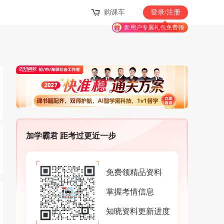
购课车
登录/注册
新用户专属礼包免费领
加学霸君 距考过更近一步
免费领精品资料
掌握考情信息
知晓资料更新进度