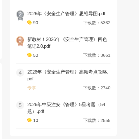
2026年《安全生产管理》思维导图.pdf
2
90
下载数：5362
新教材！2026年《安全生产管理》四色
3
笔记2.0.pdf
50
下载数：3661
2026年《安全生产管理》高频考点攻略.
4
pdf
专享
下载数：2740
2026年中级注安《管理》5星考题（54
5
题）.pdf
10
下载数：2555