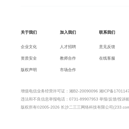
关于我们
加入我们
联系我们
企业文化
人才招聘
意见反馈
资质安全
教师合作
在线客服
版权声明
市场合作
增值电信业务经营许可证：湘B2-20090096
湘ICP备170114
违法和不良信息举报电话：0731-89907953
举报/反馈/投诉邮箱
版权所有©2005-
2026
长沙二三三网络科技有限公司(233.com