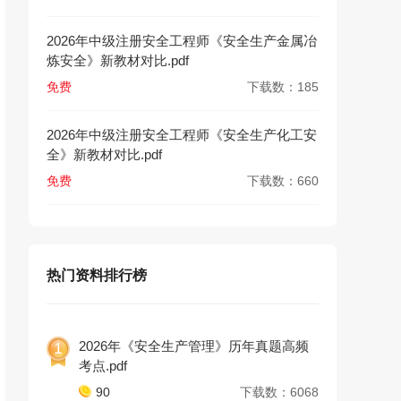
2026年中级注册安全工程师《安全生产金属冶
炼安全》新教材对比.pdf
免费
下载数：185
2026年中级注册安全工程师《安全生产化工安
全》新教材对比.pdf
免费
下载数：660
热门资料排行榜
2026年《安全生产管理》历年真题高频
1
考点.pdf
90
下载数：6068