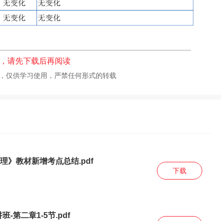
，请先下载后再阅读
校，仅供学习使用，严禁任何形式的转载
理》教材新增考点总结.pdf
下载
-第二章1-5节.pdf