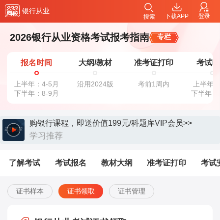
银行从业
下载APP
登录
搜索
2026银行从业资格考试报考指南
专栏
报名时间
大纲/教材
准考证打印
考试
上半年：4-5月
沿用2024版
考前1周内
上半年：
下半年：8-9月
下半年：
购银行课程，即送价值199元/科题库VIP会员>>
学习推荐
了解考试
考试报名
教材大纲
准考证打印
考试
证书样本
证书领取
证书管理