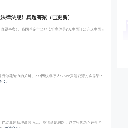
初级法律法规》真题答案（已更新）
》真题答案1、我国基金市场的监管主体是()A.中国证监会B.中国人
升做题能力的关键。233网校银行从业APP真题资源扎实靠谱：
全文>
！借助真题梳理高频考点、摸清命题思路，通过模拟练习锤炼答