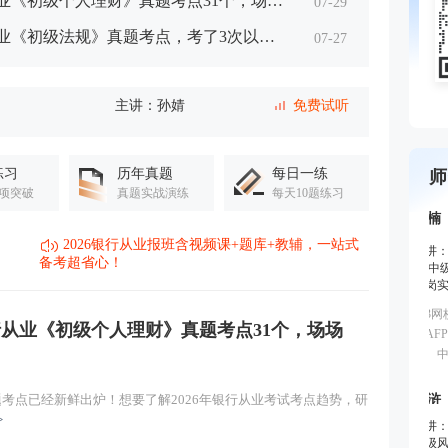
从业《初级个人理财》真题考点31个，场场
07-29
从业《初级法规》真题考点，考了3次以
07-27
主讲：孙婧
免费试听
能
主讲：孙婧
免费试听
练习
历年真题
每日一练
师
项突破
真题实战演练
每天10题练习
主讲：孙婧
免费试听
2026银行从业报班含视频课+题库+教辅，一站式
主讲：孙婧
免费试听
备考超省心！
主讲：孙婧
免费试听
主讲：孙婧
免费试听
题考点已经新鲜出炉！想要了解2026年银行从业考试考点趋势，研
主讲：孙婧
免费试听
>