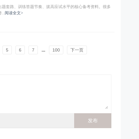
出题套路、训练答题节奏、拔高应试水平的核心备考资料。很多
..
阅读全文>
5
6
7
...
100
下一页