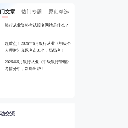
门文章
热门专题
原创精选
银行从业资格考试报名网站是什么？
2026年6月银行从业模考
1
测卷】，6月1日开赛！
超重点！2026年6月银行从业《初级个
2026年银行从业考试报名
2
人理财》真题考点31个，场场考！
了解的都在这！
2026年6月银行从业《中级银行管理》
2026年2月银行从业模考
3
考情分析，新鲜出炉！
拟卷】，年前预约，初八
新手必看！2026年初中级
4
格考试超全指南！
动交流