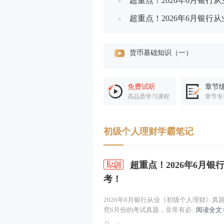
超重点！2026年6月银行
考！
超重点！2026年6月银行
上！
金融市场概述（一）
银行的起源与发展、分类与职
免费试听
章节
高品质学习课程
章节专
个人存款业务（一）
初级个人理财学霸笔记
个人贷款业务
支付结算业务
超重点！2026年6月银行从业《初级个人理财》真题考点31个，场场
考！
银行卡业务
2026年6月银行从业《初级个人理财》真
项目导学1
究6月份的考试真题，非常有必...
阅读全文