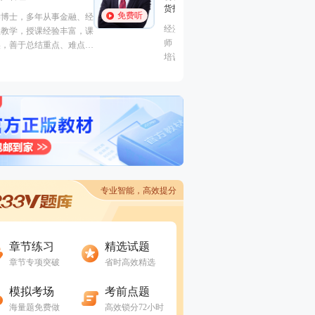
货投资分析
免费听
美国经济学硕士。
经济学硕士、金融培训高级讲
金融系，主要教学
免费听
师，李泽瑞老师从事金融类考证
投资理财，教学经
培训，教学经验丰富，出口
功底深厚，对热点
成“段子”，是一个让学员欲罢不
确，讲课生动有趣
能的很有个人风格的老师，江湖
学员称被讲课耽误的“德云社”编
外弟子。
专业智能，高效提分
进入做题
进入做题
章节练习
精选试题
章节专项突破
省时高效精选
进入做题
进入做题
模拟考场
考前点题
海量题免费做
高效锁分72小时