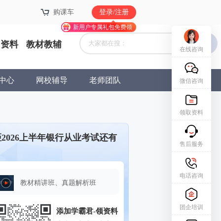
购课车
购课车
登录/注册
登录/注册
新用户专属礼包免费领
新用户专属礼包免费领
资料
教材教辅
在线咨询
中心
网校辅导
老师团队
微信咨询
领取资料
距2026上半年银行从业考试还有
售后服务
电话咨询
教材精讲班、真题解析班
团企培训