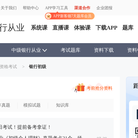
关于我们
关于我们
帮助中心
帮助中心
APP学习工具
APP学习工具
渠道合作
渠道合作
企业团报
企业团报
APP新客领7天题库会员
APP新客领7天题库会员
行从业
系统课
直播课
体验课
下载APP
题库
中级银行从业
考试题库
资料下载
资料
资格考试
>
银行初级
考前抢分资料
年真题
模拟试题
知识库
25日考试！提前备考拿证！