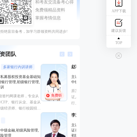
APP下载
建议反馈
拒绝盲目备考，加学习群领资料共同进步!
TOP
资团队
赵聪
孙婧
AFP持证人，经济师
外汇分析
主讲：证券投资基金基础知识,
主讲：期货法律法
中级个人理财
业务(保荐代表人)
法律法规,中级法
原某985高校金融讲师，CFP持
能力,初级法律法
免费听
免费听
证人, 中国工商银行、中信银
曾就职于多家大型
行、中国人寿保险公司、中泰证
司，具有丰富的金
券、中国邮政集团等多家机构特
验，外汇分析师，
李泽瑞
聘内训讲师。
金融培训高级讲师
易大赛评委，同时
主讲：证券投资顾问业务,发布
徐雨光
个从业资格。
授课专
证券研究报告业务(证券分析师),
初级个人贷款,中级个人贷款,期
主讲：初级个人理