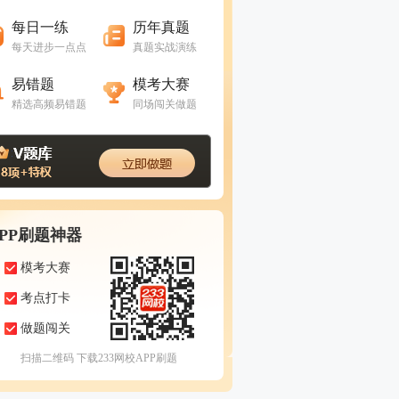
进入做题
进入做题
每日一练
历年真题
每天进步一点点
真题实战演练
进入做题
进入做题
易错题
模考大赛
精选高频易错题
同场闯关做题
APP刷题神器
模考大赛
考点打卡
做题闯关
扫描二维码 下载233网校APP刷题