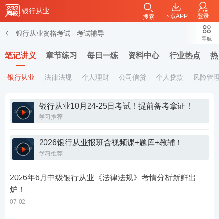
银行从业
下载APP
登录
搜索
银行从业资格考试
-
考试辅导
导航
笔记讲义
章节练习
每日一练
资料中心
行业热点
热
银行从业
法律法规
个人理财
公司信贷
个人贷款
风险管
银行从业10月24-25日考试！提前备考拿证！
学习推荐
2026银行从业报班含视频课+题库+教辅！
学习推荐
2026年6月中级银行从业《法律法规》考情分析新鲜出
炉！
07-02