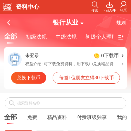
资料中心
搜索
下载APP
登录
银行从业
规则
全部
初级法规
中级法规
初级个人理财
中
未登录
0下载币
权益介绍:
可下载免费资料，用下载币兑换精品资料，付费班级独享资料需要购买对应班级解锁下载
兑换下载币
每邀1位朋友立得30下载币
全部
免费
精品资料
付费班级独享
我的