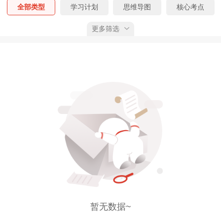
全部类型
学习计划
思维导图
核心考点
更多筛选
公式大全
真题精析
易错题
考前N页纸
时间、数字考点
课程讲义
学习笔记
考试大纲
三色笔记
经典母题
必背100句
真题考点
四色笔记
黄金考点
默写本
全部考期
预习阶段
基础阶段
强化阶段
冲刺阶段
全部状态
已上线
预告
已获权限
综合排序
按上线时间
按下载量
按推荐值
暂无数据~