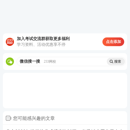
银行从业考过了需在指定时间在中国银行协会申请证
书，2025年银行从业全国资格证书申请时间：一般在
考后20-30天左右，具体时间中国银行协会发通知。
加入考试交流群获取更多福利
4、已经取得了银行从业证书可以继续报第二个专业
点击添加
学习资料、活动优惠享不停
吗？
可以，报考第二个专业无需在报考法律法规科目。
微信搜一搜
233网校
立即进入>>银行从业考试成绩查询入口
您可能感兴趣的文章