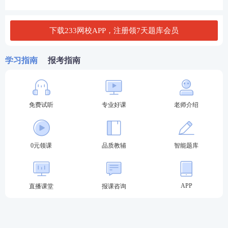
0分及以上，拿下全国资格证书。
立即查看>>
2026年银行从业单独划线地区有哪些?
下载233网校APP，注册领7天题库会员
（附申请流程）
学习指南
报考指南
2、过一科成绩有效期吗？
银行从业资格考试实行的2次考试为一个周期的滚动管
理办法，在《银行业
法律法规
与
综合能力
》科目没有
免费试听
专业好课
老师介绍
通过免考申请的情况下，如果两次连续考试都无法两
科通过，则原先已通过的科目成绩作废。
0元领课
品质教辅
智能题库
只通过一门考试，那就该科的单科成绩只保留到下次
考试；如果下一次考试时，忘记报考、忘记参加未通
过的科目，或者参加了该科目考试仍未通过的，之前
APP
直播课堂
报课咨询
通过的科目成绩作废。
3、银行从业证书什么时候申请？