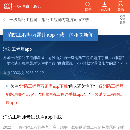
一级消防工程师
下载APP
登录
搜索
一级消防工程师
-
消防工程师万题库app下载
导航
消防工程师万题库app下载
的相关新闻
消防工程师app
备考一级消防工程师考试，有没有好的一级消防工程师题库手机app推荐?
一级消防工程师题库软件哪个好?毋庸置疑，233网校学霸君推荐的是：233
网校APP!这款app可以听课，看直播，做题，还可以在线讨论，答疑。大
来源 233网校
2022-03-12
家可以在自己的手机应用应用市场，搜索“233网校”
关注“
消防工程师万题库app下载
”的人还关注了“
一级消防工程师
刷题用哪个app
”、“
注册消防工程师手机app
”、“
一级消防工程师口
诀app
”
消防工程师考试题库app下载
2022年一级消防工程师备考开启，想要一款好的消防工程师免费题库？哪