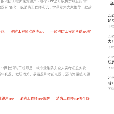
好的消防工程师免费题库？哪个APP是可以免费刷题的?新一
做题呀?备考一级消防工程师考试，学霸君为大家推荐一款趁
2
题
下载
下载
消防工程师准题库app
一级消防工程师考试app哪
2
力
下载
2
题
pp233网校消防工程师是一款专业消防安全人员考证服务软
下载
历年真题、做题闯关、易错题和考前点题，还有海量练习题
2
析
下载
题库app
消防工程师app破解
消防工程师app哪个好