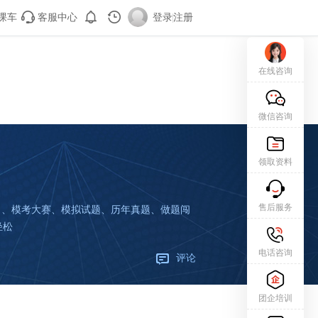
课车
客服中心
登录
|
注册
在线咨询
微信咨询
领取资料
售后服务
练习、模考大赛、模拟试题、历年真题、做题闯
轻松
电话咨询
评论
团企培训