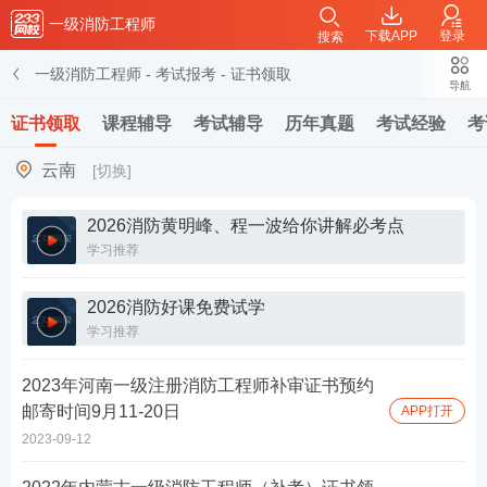
一级消防工程师
下载APP
登录
搜索
一级消防工程师
-
考试报考
-
证书领取
导航
证书领取
课程辅导
考试辅导
历年真题
考试经验
考
云南
[切换]
2026消防黄明峰、程一波给你讲解必考点
学习推荐
2026消防好课免费试学
学习推荐
2023年河南一级注册消防工程师补审证书预约
邮寄时间9月11-20日
APP打开
2023-09-12