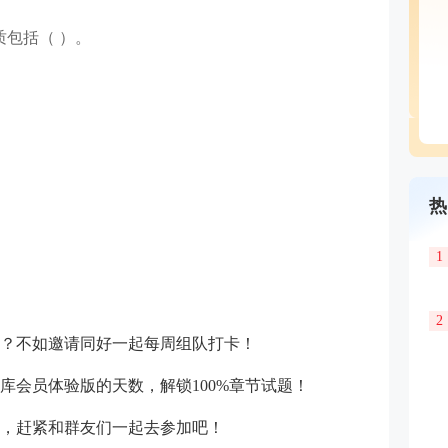
质包括（ ）。
热
1
2
？不如邀请同好一起
每周组队打卡！
库会员体验版的天数，解锁100%章节试题！
，赶紧和群友们一起去参加吧！