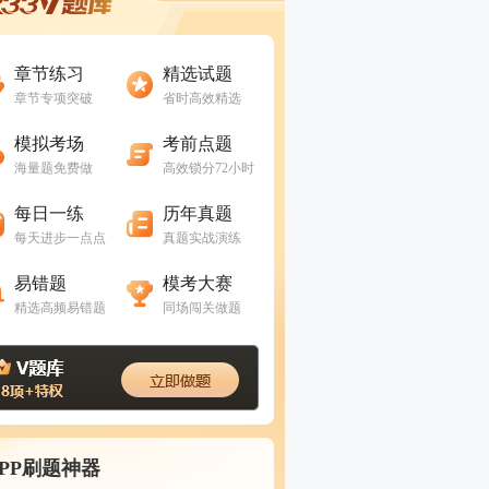
进入做题
进入做题
章节练习
精选试题
章节专项突破
省时高效精选
进入做题
进入做题
模拟考场
考前点题
海量题免费做
高效锁分72小时
进入做题
进入做题
每日一练
历年真题
每天进步一点点
真题实战演练
进入做题
进入做题
易错题
模考大赛
精选高频易错题
同场闯关做题
APP刷题神器