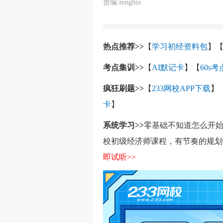
责编:zengbin
热点推荐>>
【
学习初经资料包
】
考点集训>>
【
AI默记卡
】【
60s
疯狂刷题>>
【
233网校APP下载
】
卡
】
系统学习>>
零基础不知道怎么开始
校初级经济师课程，有节奏的规划
即试听>>