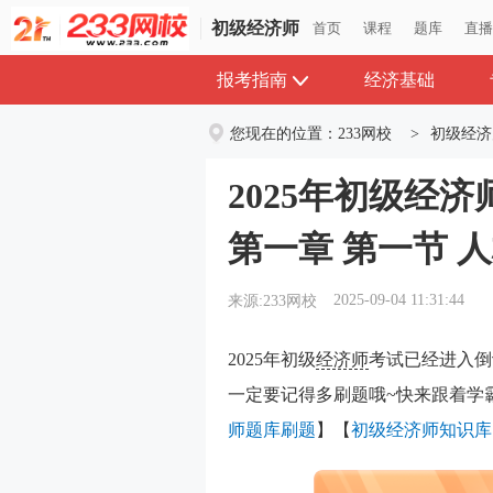
初级经济师
首页
课程
题库
直
报考指南
经济基础
您现在的位置：
233网校
>
初级经济
2025年初级经
第一章 第一节 
2025-09-04 11:31:44
来源:233网校
2025年初级
经济师
考试已经进入倒
一定要记得多刷题哦~快来跟着学
师题库刷题
】【
初级经济师知识库