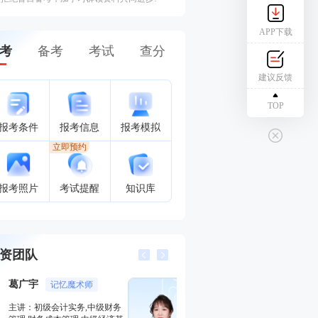
APP下载
考
备考
考试
查分
建议反馈
TOP
报考条件
报考信息
报考模拟
立即预约
报考照片
考试提醒
知识库
资团队
武小唐
葛广宇
知名高校经济学讲师
记忆魔
主讲：初级金融专业
主讲：初级会计实