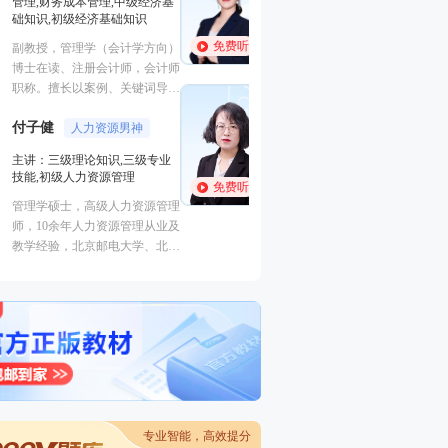
管理,财务成本管理
曾担任知名高校经济学、金融学
础知识,初级经济
讲师。授课思路清晰、逻辑严
免费听
免费听
副教授，管理学（
谨，考点讲解简明扼要直中要
博士在读、注册会
点，课程讲解应试性强。
职称。擅长以案例
许睿
经济学硕士
式的教学方法，归
主讲：初级工商管理
付子健
点考点，讲解细致
人力资
考生，学员称其为
经济学硕士，多年行业从业经
主讲：三级理论知
师”。
验，善于结合行业实例讲授知识
技能,初级人力资
免费听
点。
管理学硕士，高级
免费听
师，10余年人力
教学经验，北京邮
理工大学、北京劳
术学院等多所高校
专业智能，高效提分