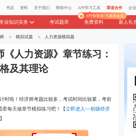
播
书店
资料
关于我们
帮助中心
APP学习工具
渠道合作
企
APP新客领7天题库会员
专业知识实务
考试题库
免费资料
新人礼
师
>
模拟试题
>
人力资源模拟题
济师《人力资源》章节练习：
人格及其理论
计时啦！经济师考题比较多，考试时间比较紧，考前
霸君每天做章节模拟练习吧！【
立即进入>>初级经济
】