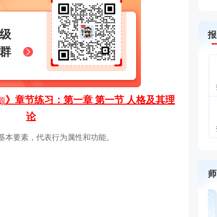
级
报
群
》章节练习：第一章 第一节 人格及其理
源
论
的基本要素，代表行为属性和功能。
师