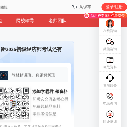
购课车
登录/注册
业团报
新用户专属礼包免费领
包
网校辅导
老师团队
在线咨询
距2026初级经济师考试还有
微信咨询
领取资料
教材精讲班、真题解析班
售后服务
电话咨询
团企培训
拒绝盲目备考，加学习群领资料共同进步!