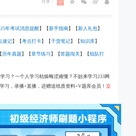
分享：
【
25年考试消息提醒
】
【
新手指南
】
【
新人礼包
】
考点速记
】【
考点打卡
】【
干货笔记
】
【
知识库
】
【
历年真题
】
【
章节练习
】
【
答题闯关
】【
组队打
学习？一个人学习枯燥晦涩难懂？不妨来学习233网
学习，录播+直播，还赠送纸质资料+V题库会员！
立