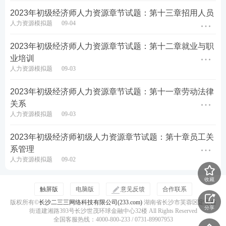
初级经济师备考交流群
2023年初级经济师人力资源章节试题：第十三章招用人员
人力资源模拟题
09-04
添加初级经济师学霸君企业微信，拉你进备考刷题
群，在考试的各阶段，全程陪伴你备考。
2023年初级经济师人力资源章节试题：第十二章就业与职
业培训
初级经济师学霸君企业微信，扫码添加↓↓
人力资源模拟题
09-03
2023年初级经济师人力资源章节试题：第十一章劳动法律
关系
人力资源模拟题
09-03
2023年初级经济师初级人力资源章节试题：第十章员工关
系管理
人力资源模拟题
09-02
收藏
触屏版
电脑版
意见反馈
合作联系
初级经济师历年
真题
版权所有©
长沙二三三网络科技有限公司(233.com)
湖南省长沙市芙蓉区定王台
分享
街道建湘路393号长沙世茂环球金融中心32楼 All Rights Reserved
全国客服热线：4000-800-233 / 0731-89907953
备考初级经济师，刷历年真题是感受考试难度、摸清