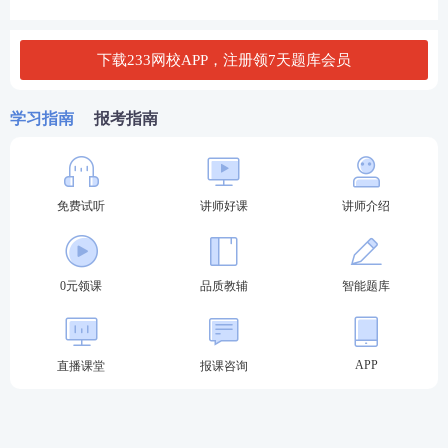
4、宽带式薪酬与传统薪酬结构相比具有的优点有（
下载233网校APP，注册领7天题库会员
）。
A.引导员工重视个人技能和能力的提高
学习指南
报考指南
B.有利于职位的轮换与培育企业的跨职能成长和开发
C.能够更好的支持扁平化组织结构
免费试听
讲师好课
讲师介绍
D.能够使员工更多的参与薪酬决策
0元领课
品质教辅
智能题库
E.可以密切配合市场上劳动力的薪资水平
查看答案
APP
直播课堂
报课咨询
5、 市场滞后策略一般适用于（ ）。