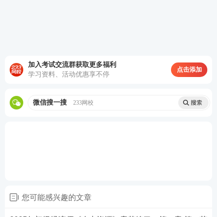
A.规模相对较小
B.处于竞争性产品市场
C.边际利润较高
加入考试交流群获取更多福利
点击添加
学习资料、活动优惠享不停
D.成本承受能力较弱
E.大型企业
微信搜一搜
233网校
查看答案
6、关于薪酬等级数量及级差的说法，正确的有（
）。
您可能感兴趣的文章
A.在进行工作评价时已对职位进行了初步的等级划
分，因此，在薪酬结构设计的初始阶段要对企业中的