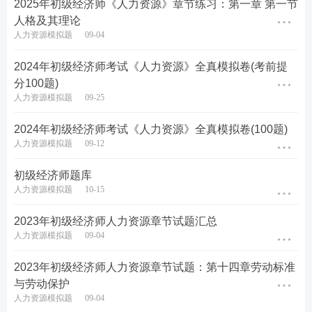
2025年初级经济师《人力资源》章节练习：第一章 第一节
标杆职位做更为细致的划分
人格及其理论
人力资源模拟题
09-04
B.在变动级差法中，职位等级越高，相邻的两个职位
2024年初级经济师考试《人力资源》全真模拟卷(考前提
等级的最高点之间的差异就越大
分100题)
人力资源模拟题
09-25
C.在变动差异比率法中，职位等级越高，相邻的两个
职位等级之问的差异比率越大
2024年初级经济师考试《人力资源》全真模拟卷(100题)
人力资源模拟题
09-12
D.在恒定差异比率法中，各职位等级中的最高点之间
的差相等
初级经济师题库
人力资源模拟题
10-15
E.划分薪酬等级主要依据的是职位在技能、能力要求
2023年初级经济师人力资源章节试题汇总
上的重要差异
人力资源模拟题
09-04
查看答案
2023年初级经济师人力资源章节试题：第十四章劳动标准
与劳动保护
人力资源模拟题
09-04