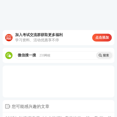
C.成本效能
D.可操作性
E.稳定性
加入考试交流群获取更多福利
点击添加
学习资料、活动优惠享不停
查看答案
微信搜一搜
233网校
6、弹性福利计划的实施方式有（）。
A.附加福利计划
B.添加福利计划
C.核心福利计划
您可能感兴趣的文章
D.标准福利计划