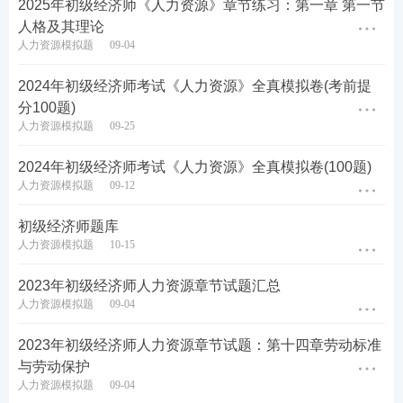
2025年初级经济师《人力资源》章节练习：第一章 第一节
E.分红福利计划
人格及其理论
人力资源模拟题
09-04
查看答案
2024年初级经济师考试《人力资源》全真模拟卷(考前提
分100题)
人力资源模拟题
09-25
初级
经济师
备考交流群
2024年初级经济师考试《人力资源》全真模拟卷(100题)
添加初级经济师学霸君企业微信，拉你进备考刷题
人力资源模拟题
09-12
群，在
考试
的各阶段，全程陪伴你备考。
初级经济师题库
初级经济师学霸君企业微信，扫码添加↓↓
人力资源模拟题
10-15
2023年初级经济师人力资源章节试题汇总
人力资源模拟题
09-04
2023年初级经济师人力资源章节试题：第十四章劳动标准
与劳动保护
人力资源模拟题
09-04