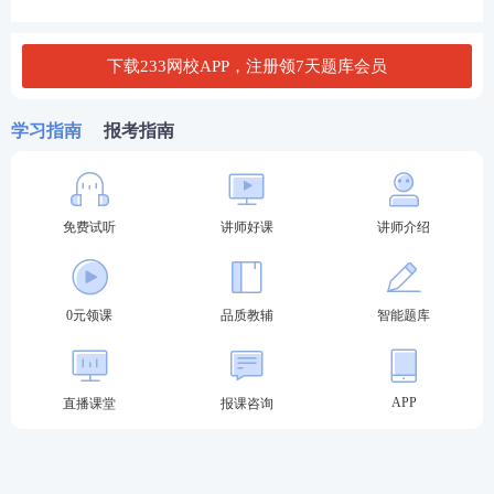
B.制定税收优惠政策
下载233网校APP，注册领7天题库会员
C.设立经办机构
学习指南
报考指南
D.建立风险预防和担保机制
E.实施监督管理
免费试听
讲师好课
讲师介绍
查看答案
0元领课
品质教辅
智能题库
5、 在福利的评价与反馈中，一套好的员工福利计划
应具有的特征有（ ）。
APP
直播课堂
报课咨询
A.亲和性
B.灵活性