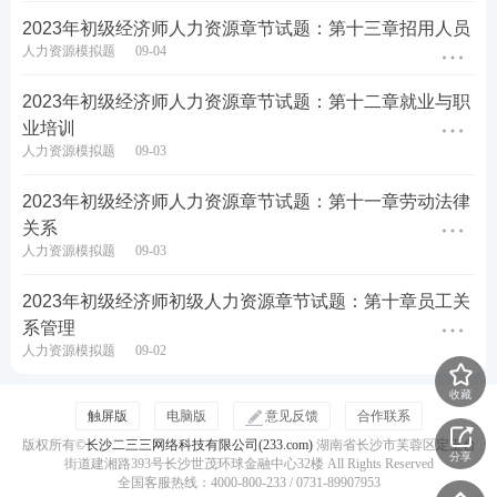
2023年初级经济师人力资源章节试题：第十三章招用人员
人力资源模拟题
09-04
2023年初级经济师人力资源章节试题：第十二章就业与职
初级经济师历年
真题
业培训
人力资源模拟题
09-03
备考初级经济师，刷历年真题是感受考试难度、摸清
出题规律的核心方法！通过反复研习真题，不仅能直
2023年初级经济师人力资源章节试题：第十一章劳动法律
观感知各科目的难易梯度、高频考点的分布逻辑，更
关系
能精准把握命题人的出题思路和陷阱设置；同时还能
人力资源模拟题
09-03
帮你检验知识掌握程度，找到自身薄弱环节，进而优
2023年初级经济师初级人力资源章节试题：第十章员工关
化备考策略、提高答题效率，让复习方向更清晰，备
系管理
考少走弯路。
人力资源模拟题
09-02
科目
历年真题
真题下载
收藏
触屏版
电脑版
意见反馈
合作联系
初级
经济基础
历年真题
真题下载
版权所有©
长沙二三三网络科技有限公司(233.com)
湖南省长沙市芙蓉区定王台
分享
街道建湘路393号长沙世茂环球金融中心32楼 All Rights Reserved
初级
人力资源
历年真题
真题下载
全国客服热线：4000-800-233 / 0731-89907953