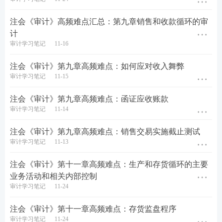
3、注册会计师在确定编制财务报表所采用的财务报告
注会《审计》高频难点汇总：第九章销售和收款循环的审
编制基础的可接受性时，下列各项中通常无需考虑的
计
是（）。
审计学习笔记
11-16
A. 被审计单位管理层的责任
注会《审计》第九章高频难点：如何应对收入舞弊
审计学习笔记
11-15
B. 被审计单位的性质
注会《审计》第九章高频难点：函证应收账款
C. 财务报表的目的
审计学习笔记
11-14
D. 财务报表的性质
注会《审计》第九章高频难点：销售交易实施截止测试
审计学习笔记
11-13
查看答案
注会《审计》第十一章高频难点：生产和存货循环的主要
业务活动和相关内部控制
4、下列有关会计估计审计的说法中，错误的是（）。
审计学习笔记
11-24
A. 注册会计师应当复核以前期间会计估计的结果，或
注会《审计》第十一章高频难点：存货监盘程序
者复核管理层对以前期间会计估计作出的后续重新估
审计学习笔记
11-24