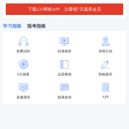
高频难点汇
高频难点汇
高频难点汇
下载233网校APP，注册领7天题库会员
总
总
总
真题演练
学习指南
报考指南
1、下列有关注册会计师保持职业怀疑的说法中，错误
的是（）。
免费试听
好课推荐
讲师介绍
A. 保持职业怀疑可以增强注册会计师在审计中保持独
立性的能力
0元领课
品质教辅
智能题库
B. 职业怀疑要求注册会计师质疑相互矛盾的证据的可
靠性
APP
直播课堂
报课咨询
C. 职业怀疑要求注册会计师在评价管理层和治理层
时，不应依赖以往对管理层和治理层诚信形成的判断
D. 保持职业怀疑有助于注册会计师恰当运用职业判断