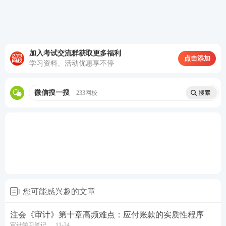
查看答案
2、下列有关统计抽样和非统计抽样的共同点的说法
加入考试交流群获取更多福利
点击添加
中，错误的是（）。
学习资料、活动优惠享不停
A. 统计抽样和非统计抽样都需要注册会计师运用职业
微信搜一搜
233网校
判断
B. 统计抽样和非统计抽样都能客观计量抽样风险
C. 统计抽样和非统计抽样都难以量化非抽样风险
D. 如果设计得当，非统计抽样能够提供与统计抽样同
样有效的结果
您可能感兴趣的文章
查看答案
注会《审计》第十章高频难点：应付账款的实质性程序
审计学习笔记
11-24