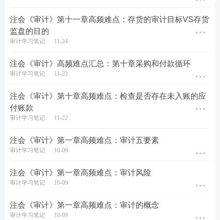
计(追溯复核)，目的是评价以前期间作出的判断是否
注会《审计》第十一章高频难点：存货的审计目标VS存货
适当
监盘的目的
审计学习笔记
11-24
B. 根据注册会计师对以前期间重大错报风险的评估结
果，如果一项或多项重大错报风险的固有风险被评估
注会《审计》高频难点汇总：第十章采购和付款循环
审计学习笔记
11-23
为较高，注册会计师可能认为需要更加详细的追溯复
核
注会《审计》第十章高频难点：检查是否存在未入账的应
付账款
C. 审计证据支持的点估计可能不同于管理层的点估
审计学习笔记
11-22
计，在这种情况下，注册会计师的点估计与管理层的
注会《审计》第一章高频难点：审计五要素
点估计之间的差异构成错报
审计学习笔记
10-09
D. 审计证据支持的区间估计可能不包括管理层的点估
注会《审计》第一章高频难点：审计风险
计，在这种情况下，错报为管理层的点估计与注册会
审计学习笔记
10-09
计师的区间估计之间的最小差异
注会《审计》第一章高频难点：审计的概念
审计学习笔记
10-09
查看答案