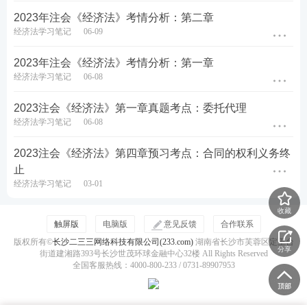
5、建设占用土地，涉及农用地转为建设用地的，应当
2023年注会《经济法》考情分析：第二章
经济法学习笔记
06-09
办理农用地转用审批手续。
2023年注会《经济法》考情分析：第一章
(1)永久基本农田转为建设用地的，由国务院批准。
经济法学习笔记
06-08
(2)永久基本农田以外的农用地转为建设用地的：①在
2023注会《经济法》第一章真题考点：委托代理
土地利用总体规划确定的城市和村庄、集镇建设用地
经济法学习笔记
06-08
规模范围内，按土地利用年度计划分批次按照国务院
2023注会《经济法》第四章预习考点：合同的权利义务终
规定由原批准土地利用总体规划的机关或者其授权的
止
机关批准。在已批准的农用地转用范围内，具体建设
经济法学习笔记
03-01
项目用地可以由市、县人民政府批准。②在土地利用
收藏
总体规划确定的城市和村庄、集镇建设用地规模范围
触屏版
电脑版
意见反馈
合作联系
外，将永久基本农田以外的农用地转为建设用地的，
版权所有©
长沙二三三网络科技有限公司(233.com)
湖南省长沙市芙蓉区定王台
分享
街道建湘路393号长沙世茂环球金融中心32楼 All Rights Reserved
由国务院或者国务院授权的省、自治区、直辖市人民
全国客服热线：4000-800-233 / 0731-89907953
政府批准。