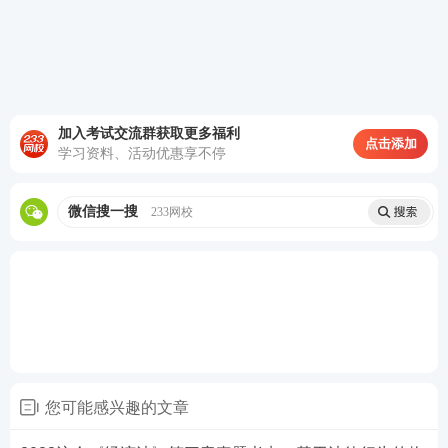
④综合或其他用地50年
2、转移取得
(1)出让+转让：按照出让合同约定已经支付全部土地
使用权出让金，并取得土地使用权证书。按照出让合
加入考试交流群获取更多福利
点击添加
学习资料、活动优惠享不停
同约定进行投资开发，属于房屋
建设工程
的，完成开
发投资总额的25%以上，属于成片开发土地的，形成
微信搜一搜
233网校
工业用地或者其他建设用地条件。转让房地产时房屋
已经建成的，还应当持有房屋所有权证书。
(2)划拨+转让：报有批准权的人民政府审批。应当由
受让方办理土地使用权出让手续，并缴纳土地使用权
出让金。
3、让与禁止
您可能感兴趣的文章
下列房地产不得转让：