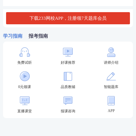
②除法律、行政法规另有规定外，没有使用期限的限
下载233网校APP，注册领7天题库会员
制。
(2)有偿出让
学习指南
报考指南
土地使用权出让，可采取拍卖、招标或双方协议。工
业、商业、旅游、娱乐和商品住宅等经营性用地以及
免费试听
好课推荐
讲师介绍
同一宗地有两个以上意向用地者的，应当以招标、拍
卖或者挂牌方式出让。
期限：
0元领课
品质教辅
智能题库
①居住用地70年(期间届满的，自动续期)
APP
直播课堂
报课咨询
②教育、科技、文化、卫生、体育、工业用地50年
③商业、旅游、娱乐用地40年