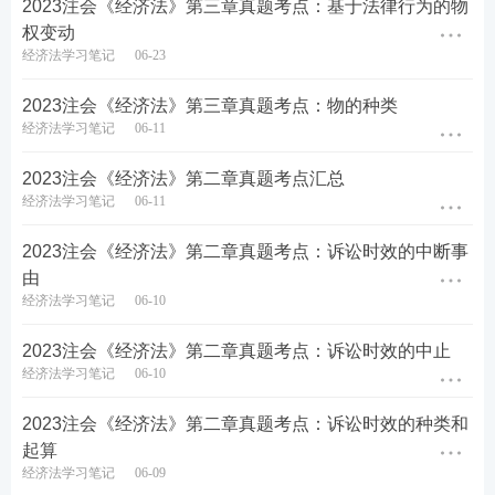
2023注会《经济法》第三章真题考点：基于法律行为的物
权变动
①出让方式取得土地使用权，不符合法定转让条件的
经济法学习笔记
06-23
②司法机关和行政机关依法裁定、决定查封或以其他
2023注会《经济法》第三章真题考点：物的种类
形式限制房地产权利
经济法学习笔记
06-11
③依法收回土地使用权
2023注会《经济法》第二章真题考点汇总
经济法学习笔记
06-11
④共有房地产，未经其他共有人书面同意
2023注会《经济法》第二章真题考点：诉讼时效的中断事
⑤权属有争议
由
经济法学习笔记
06-10
⑥未依法登记领取权属证书
2023注会《经济法》第二章真题考点：诉讼时效的中止
4、建设用地使用权自登记时设立。建设用地使用权转
经济法学习笔记
06-10
让、互换、出资或者赠与的，应当向登记机构申请变
2023注会《经济法》第二章真题考点：诉讼时效的种类和
更登记。建设用地使用权消灭的，出让人应当及时办
起算
理注销登记。
经济法学习笔记
06-09