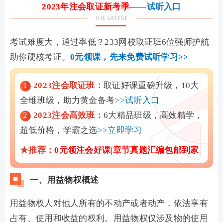
2023年注会取证新考季——
试听入口
考试难度大，通过率低？233网校取证班6位强师护航
助你硬核考证。
0元领课，先来免费试听学习>>
1
2023注会取证班：
取证好课重磅升级，10大
全维班级，助力黄金备考
>>试听入口
2
2023注会高效班：
6大精品班级，高效精学，
超低价格，学霸之选
>>立即学习
★推荐：
0元领注会好课|
章节真题汇编包邮到家
一、用益物权概述
用益物权人对他人所有的不动产或者动产，依法享有
占有、使用和收益的权利。用益物权仅涉及物的使用