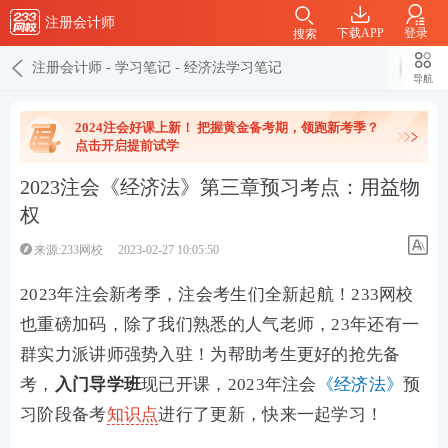
注册会计师
下载APP
登录
搜索
注册会计师
-
学习笔记
-
经济法学习笔记
导航
2024注会好课上新！ 把握黄金备考期，领跑新考季？
点击开启提前试学
2023注会《经济法》第三章预习考点：用益物
权
来源:233网校
2023-02-27 10:05:50
2023年注会新考季，注会考生们全新起航！233网校
也重磅加码，除了我们熟悉的人气老师，23年还有一
群实力派讲师强势入驻！为帮助考生更好的抢先备
考，
入门导学班
现已开课，2023年注会
《经济法》
预
习阶段备考
知识点
进行了更新，快来一起学习！