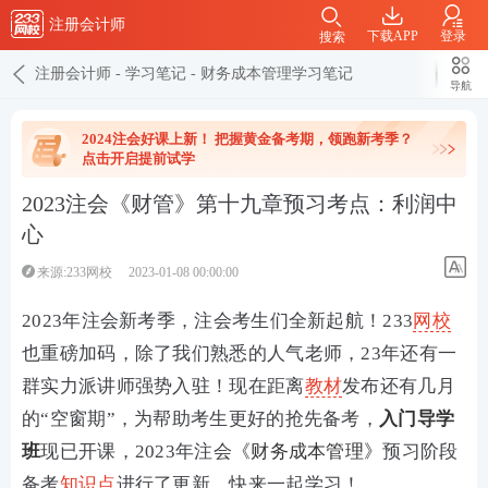
注册会计师
下载APP
登录
搜索
注册会计师
-
学习笔记
-
财务成本管理学习笔记
导航
2024注会好课上新！ 把握黄金备考期，领跑新考季？
点击开启提前试学
2023注会《财管》第十九章预习考点：利润中
心
来源:233网校
2023-01-08 00:00:00
2023年注会新考季，注会考生们全新起航！233
网校
也重磅加码，除了我们熟悉的人气老师，23年还有一
群实力派讲师强势入驻！现在距离
教材
发布还有几月
的“空窗期”，为帮助考生更好的抢先备考，
入门导学
班
现已开课，2023年注会
《财务成本管理》
预习阶段
备考
知识点
进行了更新，快来一起学习！