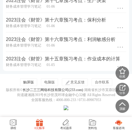
超低价格，学霸之选
>>立即学习
2023注会《财管》第十七章预习考点：生产决策
财务成本管理学习笔记
01-06
★推荐：
0元领注会好课|
章节真题汇编包邮到家
2023注会《财管》第十六章预习考点：保利分析
财务成本管理学习笔记
01-06
“好课”
—
10大立体班级：
入门导学到冲刺直
2023注会《财管》第十六章预习考点：利润敏感分析
播，零基础也能轻松备考
财务成本管理学习笔记
01-06
“好书”
—
9大随课资料
：
重点导学、核心笔记、
2023注会《财管》第十五章预习考点：作业成本的计算
必考60题，全阶段覆盖
财务成本管理学习笔记
01-05
“好题”
—
6套专项试卷
：
导师直播手把手带刷两
收藏
轮模考金题，点题锁分
触屏版
电脑版
意见反馈
合作联系
“好练”
—VIP题库+教辅
：专享题库会员，加送
版权所有©
长沙二三三网络科技有限公司(233.com)
湖南省长沙市芙蓉区定王台
分享
街道建湘路393号长沙世茂环球金融中心32楼 All Rights Reserved
纸质版《章节真题汇编》
全国客服热线：4000-800-233 / 0731-89907953
“好学”
—
200次/科答疑
：
8小时内解答，及时解
决难题盲区，锁分效果加倍
“好价”
—3380元实力通关
：5年6科无忧考期送
课程
0元畅享
考试题库
资料包
客服咨询