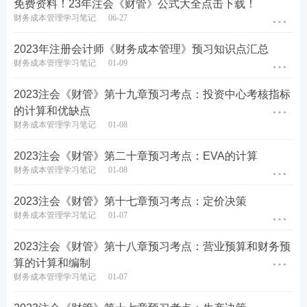
免费资料！23年注会《财管》公式大全点击下载！
“好练”
—
VIP题库
+教辅
：专享题库会员，加送
财务成本管理学习笔记
06-27
纸质版《章节真题汇编》
“好学”
—
200次/科答疑
：
8小时内解答，及时解
2023年注册会计师《财务成本管理》预习知识点汇总
财务成本管理学习笔记
01-09
决难题盲区，锁分效果加倍
“好价”
—3380元实力通关
：5年6科无忧考期送
2023注会《财管》第十九章预习考点：投资中心考核指标
重学服务，市场价4999+，同质不同价
的计算和优缺点
财务成本管理学习笔记
01-08
点击试听-注册会计师精品课程
2023注会《财管》第二十章预习考点：EVA的计算
财务成本管理学习笔记
01-08
考试难度大，通过率低？233网校取证班6位强师护航
2023注会《财管》第十七章预习考点：定价决策
助你硬核考证。
0元领课，先来免费试听学习>>
财务成本管理学习笔记
01-07
1
2023注会取证班：
取证好课重磅升级，10大
2023注会《财管》第十八章预习考点：营业预算和财务预
算的计算和编制
全维班级，助力黄金备考
>>试听入口
财务成本管理学习笔记
01-07
2
2023注会高效班：
6大精品班级，高效精学，