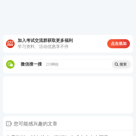
助你硬核考证。
0元领课，先来免费试听学习>>
1
2023注会取证班：
取证好课重磅升级，10大
全维班级，助力黄金备考
>>试听入口
2
2023注会高效班：
6大精品班级，高效精学，
加入考试交流群获取更多福利
点击添加
超低价格，学霸之选
学习资料、活动优惠享不停
>>立即学习
★推荐：
0元领注会好课|
章节真题汇编包邮到家
微信搜一搜
233网校
“好课”
—
10大立体班级：
入门导学到冲刺直
播，
零基础
也能轻松备考
“好书”
—
9大随课
资料
：
重点导学、核心笔记、
必考60题，全阶段覆盖
“好题”
—
6套专项试卷
：
导师直播手把手带刷两
您可能感兴趣的文章
轮模考金题，点题锁分