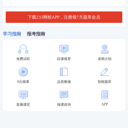
下载233网校APP，注册领7天题库会员
学习指南
报考指南
免费试听
好课推荐
讲师介绍
0元领课
品质教辅
智能题库
APP
直播课堂
报课咨询
点击试听-注册会计师精品课程
考试
难度大，通过率低？233网校取证班6位强师护航