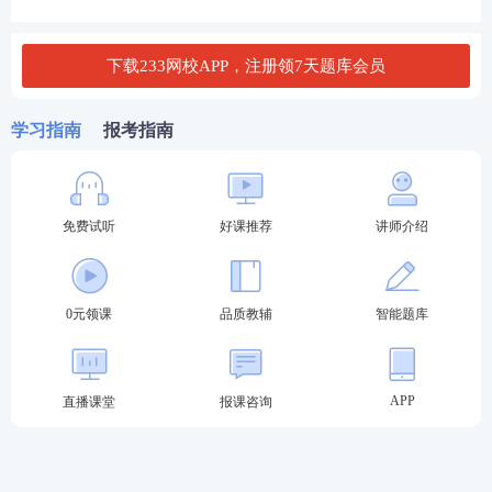
差异； ③-④为效率差异； ①-④为成本差异。
下载233网校APP，注册领7天题库会员
【总结】由上述可知，用到的价格都是P0，因此只用
区分是用Q0、Q1还是预算产量标准工时。
学习指南
报考指南
点击试听-注册会计师精品课程
考试
难度大，通过率低？233网校取证班6位强师护航
免费试听
好课推荐
讲师介绍
助你硬核考证。
0元领课，先来免费试听学习>>
1
2023注会取证班：
取证好课重磅升级，10大
0元领课
品质教辅
智能题库
全维班级，助力黄金备考
>>试听入口
2
2023注会高效班：
6大精品班级，高效精学，
APP
直播课堂
报课咨询
超低价格，学霸之选
>>立即学习
★推荐：
0元领注会好课|
章节真题汇编包邮到家