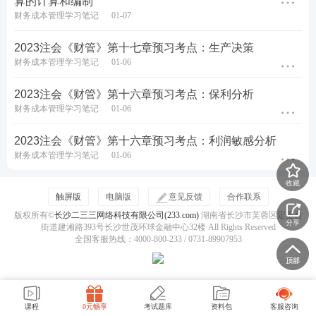
算的计算和编制
财务成本管理学习笔记
01-07
2023注会《财管》第十七章预习考点：生产决策
财务成本管理学习笔记
01-06
2023注会《财管》第十六章预习考点：保利分析
财务成本管理学习笔记
01-06
2023注会《财管》第十六章预习考点：利润敏感分析
财务成本管理学习笔记
01-06
收藏
触屏版
电脑版
意见反馈
合作联系
版权所有©
长沙二三三网络科技有限公司(233.com)
湖南省长沙市芙蓉区定王台
分享
街道建湘路393号长沙世茂环球金融中心32楼 All Rights Reserved
全国客服热线：4000-800-233 / 0731-89907953
课程
0元畅享
考试题库
资料包
客服咨询