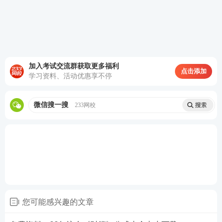
“好课”
—
10大立体班级：
入门导学到冲刺直
播，
零基础
也能轻松备考
“好书”
—
9大随课
资料
：
重点导学、核心笔记、
加入考试交流群获取更多福利
必考60题，全阶段覆盖
点击添加
学习资料、活动优惠享不停
“好题”
—
6套专项试卷
：
导师直播手把手带刷两
轮模考金题，点题锁分
微信搜一搜
233网校
“好练”
—
VIP题库
+教辅
：专享题库会员，加送
纸质版《章节真题汇编》
“好学”
—
200次/科答疑
：
8小时内解答，及时解
决难题盲区，锁分效果加倍
“好价”
—3380元实力通关
：5年6科无忧考期送
重学服务，市场价4999+，同质不同价
您可能感兴趣的文章