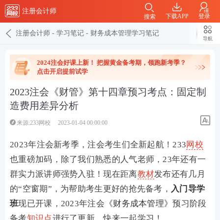
注册会计师
下载APP
登录
搜索
注册会计师
-
学习笔记
-
财务成本管理学习笔记
导航
2024注会好课上新！ 把握黄金备考期，领跑新考季？
点击开启提前试学
2023注会《财管》第十四章预习考点：固定制
造费用差异分析
来源:233网校
2023-01-04 00:00:00
2023年注会新考季，注会考生们全新起航！233
网校
也重磅加码，除了我们熟悉的人气老师，23年还有一
群实力派讲师强势入驻！现在距离
教材
发布还有几月
的“空窗期”，为帮助考生更好的抢先备考，
入门导学
班
现已开课，2023年注会
《财务成本管理》
预习阶段
备考
知识点
进行了更新，快来一起学习！