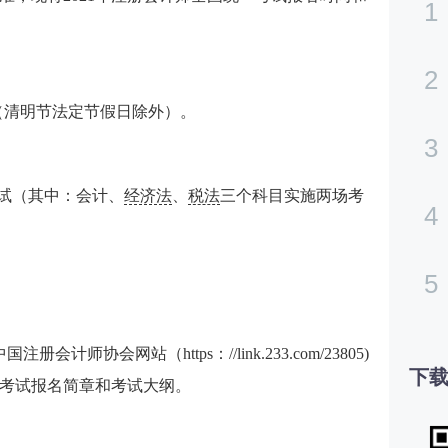
1
2
0日（清明节法定节假日除外）。
3
段考试（其中：会计、
经济法
、
税法
三个科目实施两场考
4
。
5
计师协会网站（https：//link.233.com/23805)
下载
一考试报名简章和考试大纲。