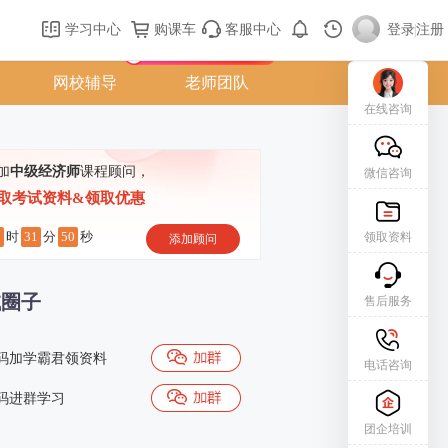
购课车
登录/注册
学习中心
购课车
客服中心
登录
|
注册
新用户专属礼包免费领
网校辅导
老师团队
在线咨询
加
中级经济师
课程顾问，
微信咨询
取考试资料&领取优惠
3
31
49
时
分
秒
领取资料
添加顾问
试圈子
售后服务
码加学霸君领资料
电话咨询
码进群学习
团企培训