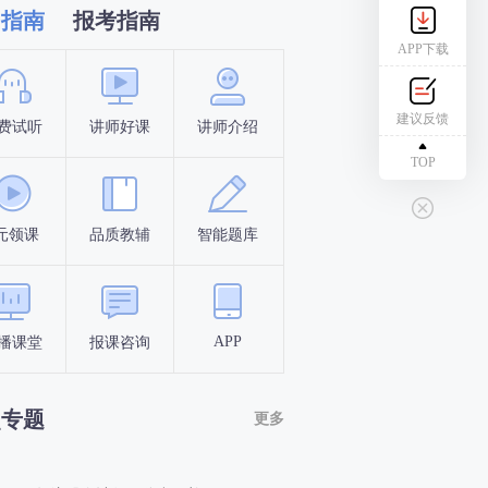
习指南
报考指南
APP下载
建议反馈
费试听
讲师好课
讲师介绍
新手指南
报名时间
TOP
元领课
品质教辅
智能题库
报名条件
考试时间
APP
播课堂
报课咨询
答题闯关
考点打卡
点专题
更多