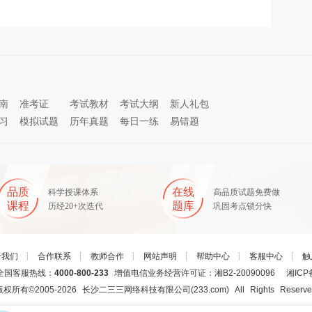
南
准考证
考试教材
考试大纲
新人礼包
习
模拟试题
历年真题
每日一练
易错题
品质
在线
科学授课体系
高品质试题免费做
课程
题库
历经20+次迭代
巩固考点锁分快
于我们
┊
合作联系
┊
教师合作
┊
网站声明
┊
帮助中心
┊
客服中心
┊
触
国客服热线：
4000-800-233
增值电信业务经营许可证：湘B2-20090096
湘ICP
版权所有©2005-
2026
长沙二三三网络科技有限公司(233.com)
All Rights Reserv