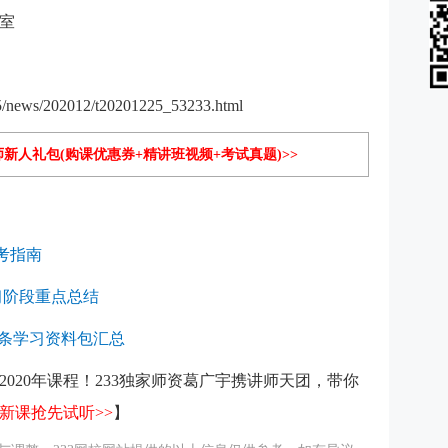
室
news/202012/t20201225_53233.html
师新人礼包(购课优惠券+精讲班视频+考试真题)>>
考指南
习阶段重点总结
条学习资料包汇总
2020年课程！233独家师资葛广宇携讲师天团，带你
门新课抢先试听>>
】