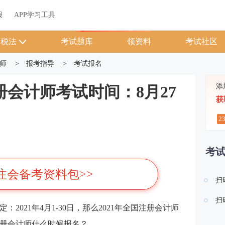
关于我们
帮助中心
APP学习工具
渠道合作
企业团报
报
APP学习工具
APP新客领7天题库会员
税法
考试题库
领资料
考试社区
师
>
报考指导
>
考试报名
添
注册会计师考试时间：8月27
获
2
考
1注会备考资料包>>
扫
扫
：2021年4月1-30日，那么2021年全国注册会计师
注册会计师什么时候报名？