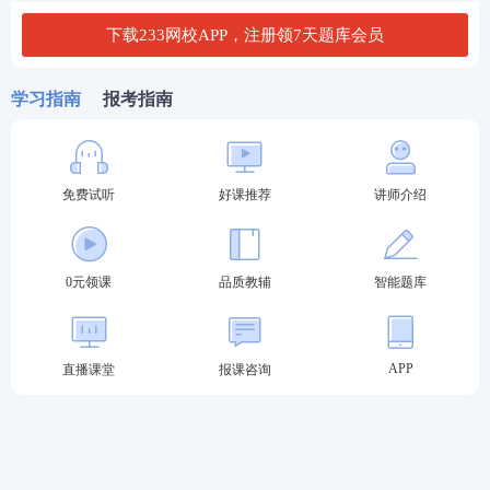
★推荐：
0元领注会好课|
章节真题汇编包邮到家
下载233网校APP，注册领7天题库会员
学习指南
报考指南
“好课”
—
10大立体班级：
入门导学到冲刺直
播，
零基础
也能轻松备考
“好书”
—
9大随课
资料
：
重点导学、核心笔记、
免费试听
好课推荐
讲师介绍
必考60题，全阶段覆盖
“好题”
—
6套专项试卷
：
导师直播手把手带刷两
轮模考金题，点题锁分
0元领课
品质教辅
智能题库
“好练”
—
VIP题库
+教辅
：专享题库会员，加送
纸质版《章节真题汇编》
“好学”
—
200次/科答疑
：
8小时内解答，及时解
APP
直播课堂
报课咨询
决难题盲区，锁分效果加倍
“好价”
—3380元实力通关
：5年6科无忧考期送
重学服务，市场价4999+，同质不同价