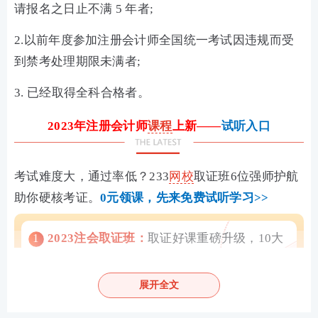
请报名之日止不满 5 年者;
2.以前年度参加注册会计师全国统一考试因违规而受
到禁考处理期限未满者;
3. 已经取得全科合格者。
2023年注册会计师
课程
上新——
试听入口
考试难度大，通过率低？233
网校
取证班6位强师护航
助你硬核考证。
0元领课，先来免费试听学习>>
1
2023注会取证班：
取证好课重磅升级，10大
全维班级，助力黄金备考
>>试听入口
2
2023注会高效班：
6大精品班级，高效精学，
展开全文
超低价格，学霸之选
>>立即学习