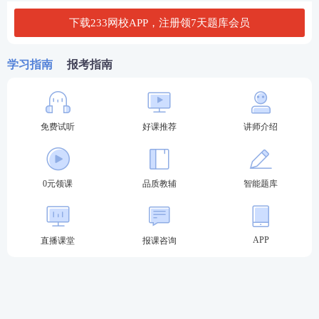
17:00-19:
经济法(第二场)
下载233网校APP，注册领7天题库会员
00
职业能力综合测试
8:30-12:0
（试卷一）
0
学习指南
报考指南
综合阶段
2023年8月26日
考试
（星期六）
职业能力综合测试
14:00-17:
（试卷二）
30
备考资料>>
【
学习精品资料免费下载
】【
干货笔记核
免费试听
好课推荐
讲师介绍
心考点
】
疯狂刷题>>
【
答题闯关赢题库会员
】【
模拟机考全真
0元领课
品质教辅
智能题库
练习
】
精华考点>>
【
注册会计高频考点集训
】【
60s速记必
APP
直播课堂
报课咨询
背考点
】
2023年注册会计
师考试方式
考试采用闭卷、计算机化考试方式。即，在计算机终