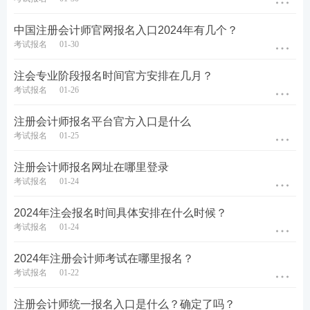
单。
中国注册会计师官网报名入口2024年有几个？
(二)每科考试均实行百分制，60 分为成绩合格分数
考试报名
01-30
线。
注会专业阶段报名时间官方安排在几月？
(三) 专业阶段考试的单科考试合格成绩 5 年内有效。
考试报名
01-26
对在连续 5 个年度考试中取得专业阶段考试全部科目
注册会计师报名平台官方入口是什么
合格成绩的考生，颁发注册会计师全国统一考试专业
考试报名
01-25
阶段考试合格 证电子证书，并由考生自行登录网报系
注册会计师报名网址在哪里登录
统下载打印。
考试报名
01-24
(四) 对取得综合阶段考试科目合格成绩的考生，颁发
2024年注会报名时间具体安排在什么时候？
注册会计师全国统一考试全科合格证书。全科合格证
考试报名
01-24
书由考生在成绩发布之日起 45 个工作日后到综合阶段
2024年注册会计师考试在哪里报名？
考试报考所在地方考办申领，具体领证事宜请以各省
考试报名
01-22
级考办通知为准。
注册会计师统一报名入口是什么？确定了吗？