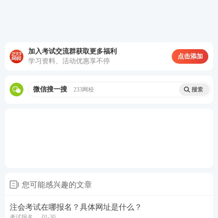
端获取试题、作答并提交答题结果。
考试系统提供了 8 种中文输入法：微软拼音输入法(全
拼)、谷歌拼音输入法(全拼)、搜狗拼音输入法(全
加入考试交流群获取更多福利
点击添加
学习资料、活动优惠享不停
拼)、 极品五笔输入法、搜狗五笔输入法、微软新仓
颉输入法、速成输入法和新注音输入法。其中，微软
微信搜一搜
233网校
新仓颉输入法、速成输入法和新注音输入法为中文繁
体输入法，仅限港澳台外考生及港澳台居民居住证持
有人使用。考试时，考生仅可选择使用考试系统提供
的输入法及其具体功能。
注册会计师试卷评阅和成绩认定：
(一)考生答卷由中注协组织集中评阅。考试成绩经财
您可能感兴趣的文章
政部注册会计师考试委员会认定后发布。预计2023年
注会考试在哪报名？具体网址是什么？
11 月下旬可登录网报系统查询成绩并下载打印成绩
考试报名
01-30