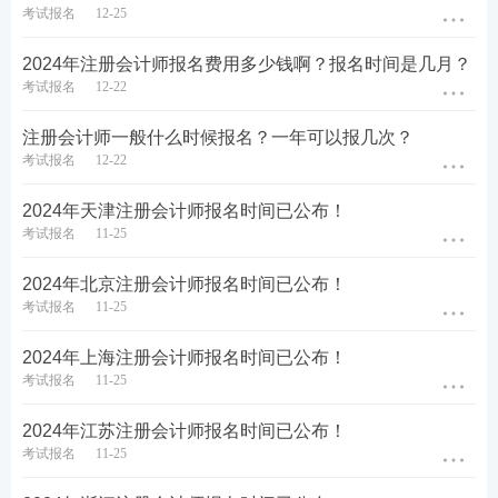
免费资料列表
考试报名
12-25
CPA历年真题高频考点，学习没方向全靠这份资料
2024年注册会计师报名费用多少钱啊？报名时间是几月？
考试报名
12-22
备考不迷路，2023年注会科学备考计划表
注册会计师一般什么时候报名？一年可以报几次？
必看篇：注会2023年新教材、大纲对比解析
考试报名
12-22
指导篇：注册会计师历年考情分析
2024年天津注册会计师报名时间已公布！
立即下载
考试报名
11-25
下载【
233网校app
】干货笔记阅读路径：注册会计师
2024年北京注册会计师报名时间已公布！
站点——首页——下滑页面至“干货笔记”——点击需
考试报名
11-25
要阅读的科目即可。
2024年上海注册会计师报名时间已公布！
考试报名
11-25
2024年江苏注册会计师报名时间已公布！
考试报名
11-25