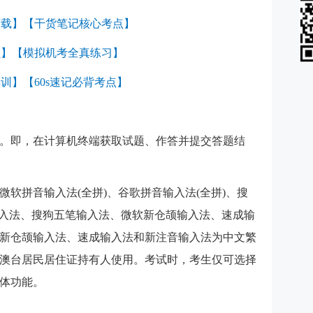
下载
】【
干货笔记核心考点
】
员
】【
模拟机考全真练习
】
集训
】【
60s速记必背考点
】
。即，在计算机终端获取试题、作答并提交答题结
：微软拼音输入法(全拼)、谷歌拼音输入法(全拼)、搜
笔输入法、搜狗五笔输入法、微软新仓颉输入法、速成输
新仓颉输入法、速成输入法和新注音输入法为中文繁
澳台居民居住证持有人使用。考试时，考生仅可选择
体功能。