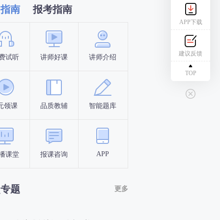
习指南
报考指南
APP下载
建议反馈
费试听
讲师好课
讲师介绍
新手指南
报名时间
TOP
元领课
品质教辅
智能题库
报名条件
考试时间
APP
播课堂
报课咨询
答题闯关
考点打卡
点专题
更多