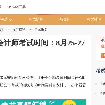
关于我们
帮助中心
APP学习工具
渠道合作
企业团报
报
APP学习工具
APP新客领7天题库会员
税法
考试题库
领资料
考试社区
师
>
报考指导
>
考试报名
添
会计师考试时间：8月25-27
获
0
考
间及考试安排时间已公布，注册会计师考试时间是什么时
扫
肃注册会计考试详细版考试时间及科目安排，一起来看看
扫