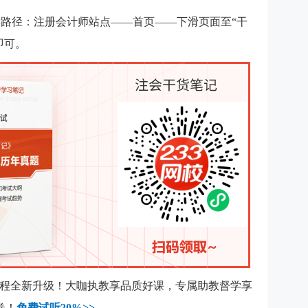
路径：注册会计师站点——首页——下滑页面至“干
即可。
会课程全新升级！大咖执教享品质好课，专属助教督学享
卷！
免费试听20%>>