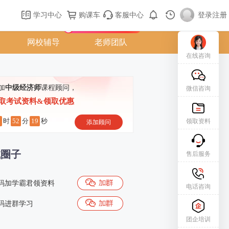
购课车
登录/注册
学习中心
购课车
客服中心
登录
|
注册
新用户专属礼包免费领
网校辅导
老师团队
在线咨询
加
中级经济师
课程顾问，
微信咨询
取考试资料&领取优惠
1
52
18
时
分
秒
领取资料
添加顾问
试圈子
售后服务
码加学霸君领资料
电话咨询
码进群学习
团企培训