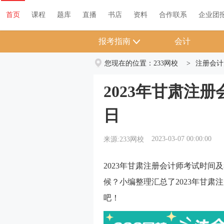
首页
课程
题库
直播
书店
资料
首页
课程
题库
直播
书店
资料
合作联系
企业团
报考指南
会计
您现在的位置：
233网校
>
注册会计
2023年甘肃注册
日
2023-03-07 00:00:00
来源:233网校
2023年甘肃注册会计师考试时
候？小编整理汇总了2023年甘
吧！