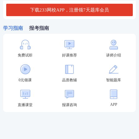
的学历认证书编号，由中注协、省级注协提交教育部
下载233网校APP，注册领7天题库会员
留学服务中心进行认证。
国(境) 内应届毕业生报名人员的学历信息将由中注协
学习指南
报考指南
于2023年8月4日统一提交“中国高等教育学生信息网”
进行认证。持国(境)外学历的应届毕业生报名人员，
应当于2023年7月24日—8月4日(每天8:00—20:00)登
免费试听
好课推荐
讲师介绍
录 网报系统补录教育部留学服务中心出具的学历认证
书编号，由中注协、省级注协提交教育部留学服务中
0元领课
品质教辅
智能题库
心进行认证。
2.持非居民身份证件(如军官证、港澳台居民居住证)，
APP
直播课堂
报课咨询
或者以军校毕业学历、会计或者相关专业中级以上技
术职称作为报名条件的首次报名人员，或者网报系统
无法认证学历的首次报名人员，应当按照要求上传有
效身份证件、毕业证书或者职称证书等相关材料的扫