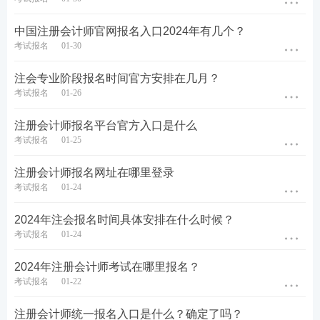
门、财政部门制定的相关规定执行。如需开具报名费
发票，请依据报名所在地省级注协发布的报名简章及
中国注册会计师官网报名入口2024年有几个？
考试报名
01-30
通知公告执行。
注会专业阶段报名时间官方安排在几月？
3.报名人员(不含应届毕业生) 完成交费手续后，可在
考试报名
01-26
网报系统查询个人报名状态;应届毕业生报名人员可于
2023 年 8 月 7 日后登录网报系统查询个人审核状态，
注册会计师报名平台官方入口是什么
考试报名
01-25
未通过资格审核的，此前已交纳的报名费不予退还。
注册会计师报名网址在哪里登录
2023年注会考试时间和地点
考试报名
01-24
(一)考试时间。
2024年注会报名时间具体安排在什么时候？
考试报名
01-24
专业阶段考试：
2024年注册会计师考试在哪里报名？
2023 年 8 月 25 日(星期五)
考试报名
01-22
08:30-11:30 会计(第一场)
注册会计师统一报名入口是什么？确定了吗？