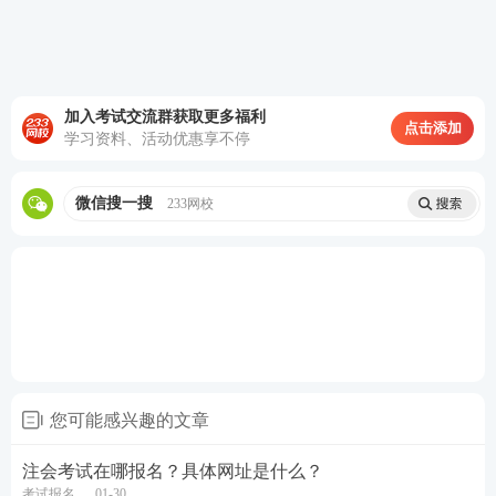
描件，或者到报名所在省级注协指定地点进行审核(具
体安排请以各省报名简章为准)。
3.未通过资格审核的报名人员，不符合报名条件，报
加入考试交流群获取更多福利
点击添加
名资格不予通过。
学习资料、活动优惠享不停
(三)交费。
微信搜一搜
233网校
1.报名人员应于 2023 年 6 月 15 日—6 月 30 日(每天
8： 00—20:00)登录网报系统(https://link.233.com/170
04) 完成交费。交费期间，为方便考生根据个人备考
情况审慎交费，允许考生在考区不变的前提下，对所
报科目进行调整。报名人员完成交费后，报考科目、
考区及其他相关报名信息不得更改，且报名费不予退
您可能感兴趣的文章
还。
注会考试在哪报名？具体网址是什么？
2.报名费标准按照各省、自治区、直辖市价格主管部
考试报名
01-30