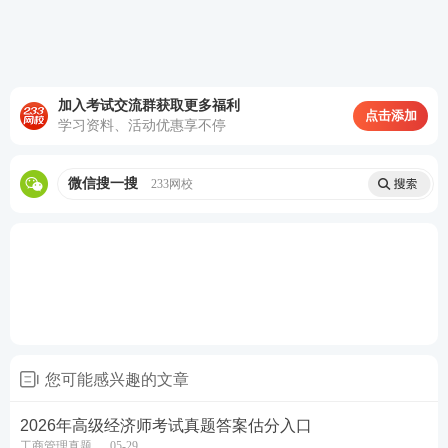
2、在数字化创新不断深化的背景下，LS 公司的管理
创新应涉及哪些领域？
3、3、LS 公司利用 HQ 公司智能驾驶系统构筑了哪些
加入考试交流群获取更多福利
点击添加
学习资料、活动优惠享不停
市场进入壁垒？
查看答案
微信搜一搜
233网校
论述题
《中华人民共和国国民经济和社会发展第十五个五年
规划纲要》提出 “建设现代化产业体系，巩固壮大实
体经济根基”，并要求必须坚持智能化、绿色化、融合
化（简称 “三化”）方向。论述企业应如何基于 “三化”
您可能感兴趣的文章
方向进行生产运营战略管理。
2026年高级经济师考试真题答案估分入口
工商管理真题
05-29