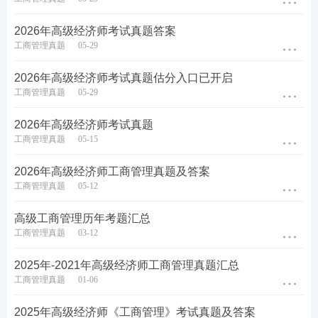
查看答案
2026年高级经济师考试真题答案
热点推荐：
工商管理真题
05-29
2026年高级
经济师
考试成绩查询时间
2026年高级经济师考试真题估分入口已开启
工商管理真题
05-29
高级经济师历年考试真题下载
2026年高级经济师考试真题
备考刷题
：
233网校APP
可免费刷高级经济师章节习
工商管理真题
05-15
题、历年真题、模拟试题、每日一练、模考大赛、答
2026年高级经济师工商管理真题及答案
题闯关，通过刷题，加深巩固，掌握要点，查漏补
工商管理真题
05-12
缺，稳步提升！【
进入下载APP刷题
】
高级工商管理历年考题汇总
工商管理真题
03-12
2025年-2021年高级经济师工商管理真题汇总
工商管理真题
01-06
2025年高级经济师《工商管理》考试真题及答案