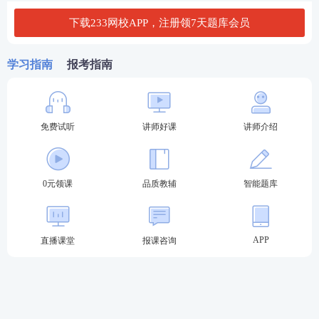
下载233网校APP，注册领7天题库会员
查看答案
学习指南
报考指南
案例三：
HQ 公司自 1983 年成立以来，长期坚持自主创新，在
通信技术、芯片、人工智能、操作系统等领域实现全
免费试听
讲师好课
讲师介绍
球领先，持续深耕技术研发，并积极与车企开展多元
合作，引领行业技术变革。HQ 公司拥有成熟的智能
0元领课
品质教辅
智能题库
驾驶系统技术，对外实现技术输出。
LS 公司为加快技术升级，购入 HQ 公司智能驾驶相关
APP
直播课堂
报课咨询
技术，同时与 BY 公司开展技术合作、优势互补。
根据案例回答下列问题：
1、LS 公司和 HQ 公司在技术创新战略方面的差异。