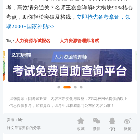
考，高效锁分通关？名师王鑫鑫详解6大模块90%核心
考点，助你轻松突破及格线，
立即抢先备考拿证，领
取2000+国家补贴>>
人力资源考试报名
人力资源管理师考试
Tag：
温馨提示：因考试政策、内容不断变化与调整，233网校网站提供的以上
信息仅供参考，如有异议，请考生以权威部门公布的内容为准！
责编：ldy
好文章需要你的分享
收藏
微信
QQ
微博