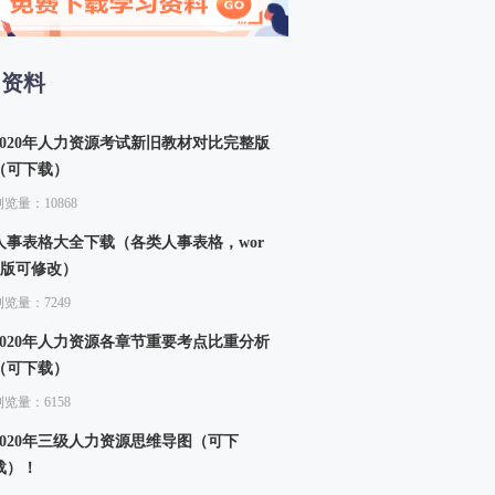
13、生产函数和生产曲线（二）
14、成本函数和成本曲线（一）
15、成本函数和成本曲线（二）
习资料
四章 市场结构理论
16、市场结构的类型
2020年人力资源考试新旧教材对比完整版
（可下载）
浏览量：10868
人事表格大全下载（各类人事表格，wor
d版可修改）
浏览量：7249
2020年人力资源各章节重要考点比重分析
（可下载）
浏览量：6158
2020年三级人力资源思维导图（可下
载）！