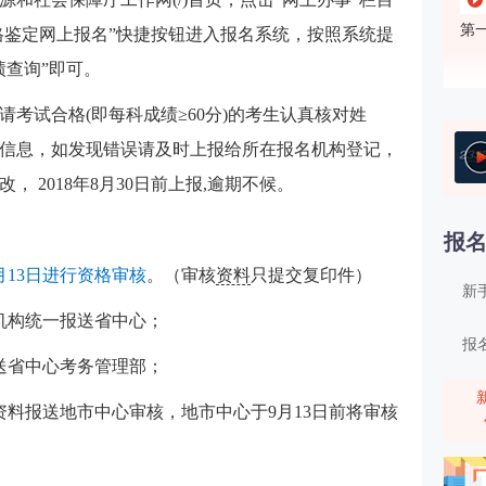
第
资格鉴定网上报名”快捷按钮进入报名系统，按照系统提
绩查询”即可。
考试合格(即每科成绩≥60分)的考生认真核对姓
信息，如发现错误请及时上报给所在报名机构登记，
第
 2018年8月30日前上报,逾期不候。
报
9月13日进行资格审核
。（审核
资料
只提交复印件）
新
机构统一报送省中心；
报
送省中心考务管理部；
第
资料报送地市中心审核，地市中心于9月13日前将审核