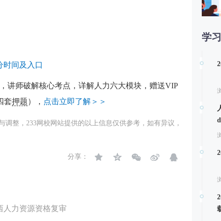
学
第
查分时间及入口
，讲师破解核心考点，详解人力六大模块，赠送VIP
四套
押题
），
点击立即了解＞＞
与调整，233网校网站提供的以上信息仅供参考，如有异议，
分享：
西人力资源资格复审