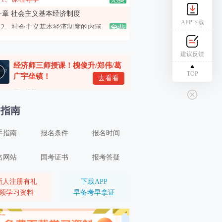
一章 社会主义基本经济制度
APP下载
2、社会主义基本经济制度的内涵
3、社会主义所有制结构
建议反馈
4、社会主义收入分配制度、社会主义市场经济体制
经济师三师授课！槐俊升/郑伟/葛
二章 市场需求、供给与均衡价格
TOP
广宇坐镇！
去看看
5、市场需求（一）
学习推荐
6、市场需求（二）
名指南
7、市场供给
手指南
报名条件
报名时间
8、均衡价格
9、弹性（一）
名网站
国考证书
报考答疑
10、弹性（二）
三章 生产和成本理论
新人注册有礼
下载APP
领学习资料
早备考早拿证
11、生产者的组织形式和企业理论
12、生产函数和生产曲线（一）