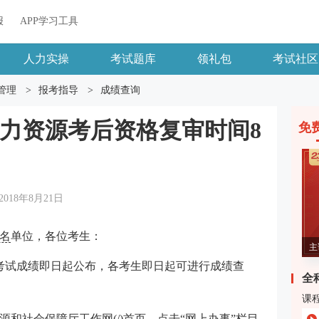
报
APP学习工具
人力实操
考试题库
领礼包
考试社区
管理
>
报考指导
>
成绩查询
西人力资源考后资格复审时间8
免
2018年8月21日
名
单位，各位考生：
主
定考试成绩即日起公布，各考生即日起可进行成绩查
全
课
和社会保障厅工作网(/)首页，点击“网上办事”栏目