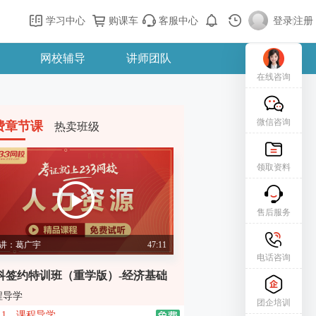
学习中心
购课车
客服中心
登录
|
注册
网校辅导
讲师团队
在线咨询
微信咨询
费章节课
热卖班级
领取资料
售后服务
讲：葛广宇
47:11
电话咨询
科签约特训班（重学版）-经济基础
程导学
团企培训
1、课程导学