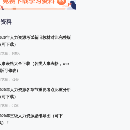
13、生产函数和生产曲线（二）
14、成本函数和成本曲线（一）
15、成本函数和成本曲线（二）
习资料
四章 市场结构理论
16、市场结构的类型
2020年人力资源考试新旧教材对比完整版
（可下载）
浏览量：10868
人事表格大全下载（各类人事表格，wor
d版可修改）
浏览量：7249
2020年人力资源各章节重要考点比重分析
（可下载）
浏览量：6158
2020年三级人力资源思维导图（可下
载）！