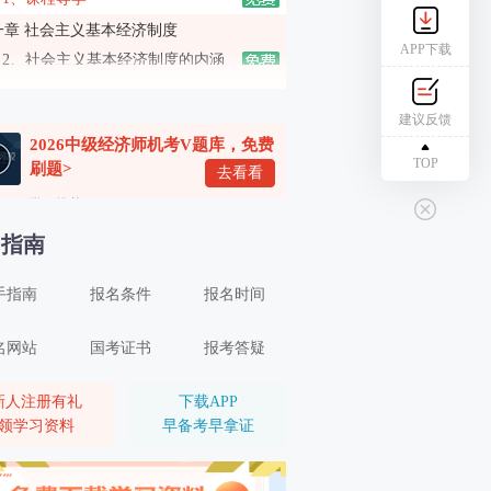
一章 社会主义基本经济制度
APP下载
2、社会主义基本经济制度的内涵
3、社会主义所有制结构
建议反馈
4、社会主义收入分配制度、社会主义市场经济体制
2026中级经济师机考V题库，免费
二章 市场需求、供给与均衡价格
TOP
刷题>
去看看
5、市场需求（一）
学习推荐
6、市场需求（二）
名指南
7、市场供给
手指南
报名条件
报名时间
8、均衡价格
9、弹性（一）
名网站
国考证书
报考答疑
10、弹性（二）
三章 生产和成本理论
新人注册有礼
下载APP
领学习资料
早备考早拿证
11、生产者的组织形式和企业理论
12、生产函数和生产曲线（一）