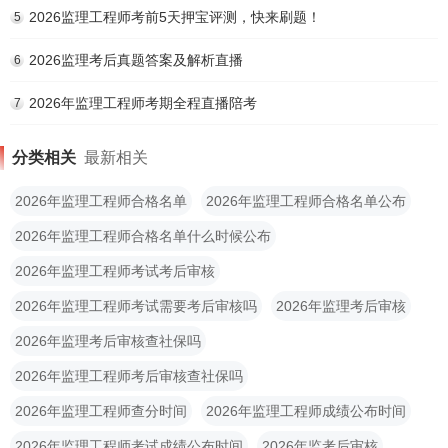
2026监理工程师考前5天押宝评测，快来刷题！
5
2026监理考后真题答案及解析直播
6
2026年监理工程师考期全程直播陪考
7
分类相关
最新相关
2026年监理工程师合格名单
2026年监理工程师合格名单公布
2026年监理工程师合格名单什么时候公布
2026年监理工程师考试考后审核
2026年监理工程师考试需要考后审核吗
2026年监理考后审核
2026年监理考后审核查社保吗
2026年监理工程师考后审核查社保吗
2026年监理工程师查分时间
2026年监理工程师成绩公布时间
2026年监理工程师考试成绩公布时间
2026年监考后审核