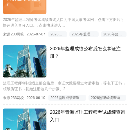
2026年监理工程师考试成绩查询入口为中国人事考试网，点击下方图片可
快速进入查分入口。↓点击快速进入...
来源 233网校
2026-07-07
2026监理查分入口
2026年监理工程师成绩查询入口
2026年监理工程师查分入口
2026年监理成绩公布后怎么拿证注
册？
监理工程师4科成绩全部合格后，拿证大致要经过考后审核→等电子证书→
领纸质证书→初始注册这几个步骤。2...
来源 233网校
2026-06-10
2026监理成绩查询时间
2026监理成绩查询流程
2026年青海监理工程师考试成绩查询
入口