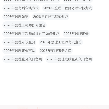
2026年监考后审核方式
2026年监理工程师考后审核方式
2026年监理领证
2026年监理工程师领证
2026年监理工程师如何领证
2026年监理工程师成绩过了如何领证
2026年监理查分
2026年监理考试查分
2026年监理工程师考试查分
2026年监理查分官网
2026年监理查分入口
2026年监理查分入口官网
2026年监理成绩查询入口官网