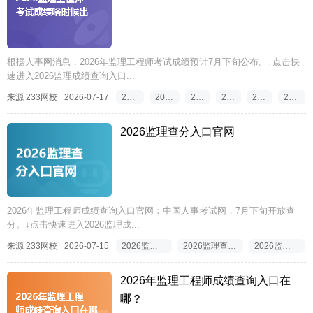
根据人事网消息，2026年监理工程师考试成绩预计7月下旬公布。↓点击快
速进入2026监理成绩查询入口...
来源 233网校
2026-07-17
2026监理工程师成绩查询入口
2026监理工程师考试成绩啥时候出
2026监理工程师考试成绩
2026监理工程师成绩查询
2026监理工程师查分入口
2026监理工程师成绩查询时间
2026监理查分入口官网
2026年监理工程师成绩查询入口官网：中国人事考试网，7月下旬开放查
分。↓点击快速进入2026监理成...
来源 233网校
2026-07-15
2026监理查分入口
2026监理查分入口官网
2026监理查分官网
2026年监理工程师成绩查询入口在
哪？