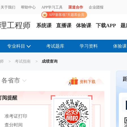
关于我们
关于我们
帮助中心
帮助中心
APP学习工具
APP学习工具
渠道合作
渠道合作
企业团报
企业团报
APP新客领7天题库会员
APP新客领7天题库会员
理工程师
系统课
直播课
体验课
下载APP
题
专业科目
考试题库
学习资料
体验课
师
>
考试指南
>
成绩查询
各省市
资料下载
订阅提醒
准考证打印
查分时间