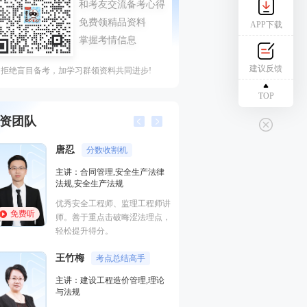
APP下载
建议反馈
拒绝盲目备考，加学习群领资料共同进步!
TOP
资团队
唐忍
江凌俊
分数收割机
口诀一
主讲：合同管理,安全生产法律
主讲：目标控制（
法规,安全生产法规
进度控制（水利）
全,建筑工程管理与
优秀安全工程师、监理工程师讲
程,建筑施工安全
免费听
免费听
师。善于重点击破晦涩法理点，
曾在设计院任职，
轻松提升得分。
培训行业从业经历
王竹梅
考点总结高手
主讲：建设工程造价管理,理论
梁毛
与法规
主讲：案例分析（