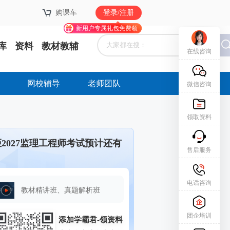
购课车
购课车
登录/注册
登录/注册
新用户专属礼包免费领
新用户专属礼包免费领
库
资料
教材教辅
在线咨询
网校辅导
老师团队
微信咨询
领取资料
距2027监理工程师考试预计还有
售后服务
电话咨询
教材精讲班、真题解析班
团企培训