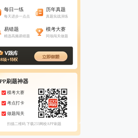
进入做题
进入做题
每日一练
历年真题
每天进步一点点
真题实战演练
进入做题
进入做题
易错题
模考大赛
精选高频易错题
同场闯关做题
APP刷题神器
模考大赛
考点打卡
做题闯关
扫描二维码 下载233网校APP刷题