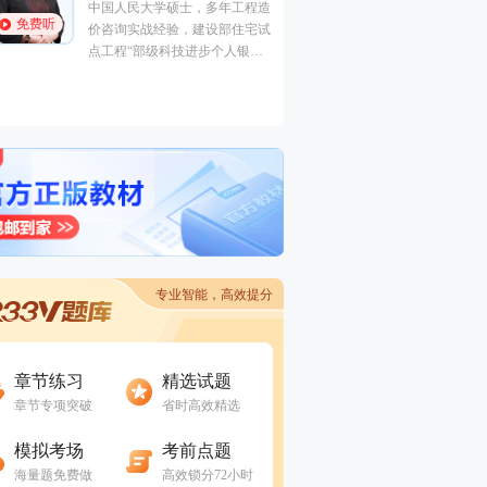
中国人民大学硕士，多年工程造
建筑工程
免费听
价咨询实战经验，建设部住宅试
工程管理证书“大
点工程“部级科技进步个人银
免费听
一级建造师（建筑
奖”获得者。
价工程师、监理工
交通）、二级建造
电/市政）、高级
工程）
专业智能，高效提分
进入做题
进入做题
章节练习
精选试题
章节专项突破
省时高效精选
进入做题
进入做题
模拟考场
考前点题
海量题免费做
高效锁分72小时