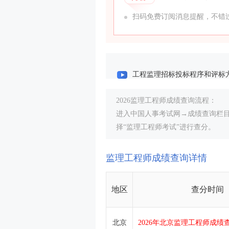
扫码免费订阅消息提醒，不错过
工程监理招标投标程序和评标
工程承包模式及监理委托方式
2026监理工程师成绩查询流程：
进入中国人事考试网→成绩查询栏
监理规划
择“监理工程师考试”进行查分。
工程监理主要工作内容（一）
监理工程师成绩查询详情
工程监理基本表式及主要文件
地区
查分时间
新教材解读
科目导学
北京
2026年北京监理工程师成绩查