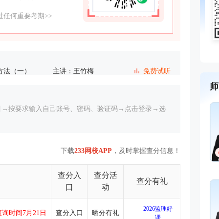
任何重要考期>>
方法（一）
主讲：王竹梅
免费试听
师
（一）
主讲：王竹梅
免费试听
目→按要求输入自己账号、密码、验证码→点击登录→选
主讲：王竹梅
免费试听
主讲：王竹梅
免费试听
下载
233网校APP
，及时掌握查分信息！
资料（一）
主讲：王竹梅
免费试听
查分入
查分活
查分有礼
主讲：王竹梅
免费试听
口
动
2026监理好
主讲：王竹梅
免费试听
询时间7月21日
查分入口
晒分有礼
课