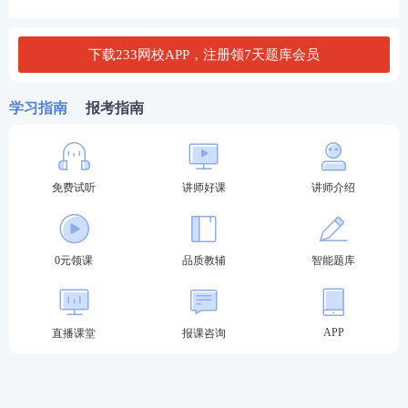
你读薄教材，举一反三，学习做题更有效率！
点击进
入听课>>
下载233网校APP，注册领7天题库会员
学习指南
报考指南
免费试听
讲师好课
讲师介绍
0元领课
品质教辅
智能题库
APP
直播课堂
报课咨询