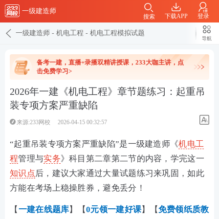
一级建造师
下载APP
登录
搜索
一级建造师
-
机电工程
-
机电工程模拟试题
导航
备考一建，直播+录播双精讲授课，233大咖主讲，点
击免费学习>
2026年一建《机电工程》章节题练习：起重吊
装专项方案严重缺陷
来源:233网校
2026-04-15 00:32:57
“起重吊装专项方案严重缺陷”是一级建造师《
机电工
程
管理与
实务
》科目第二章第二节的内容，学完这一
知识点
后，建议大家通过大量试题练习来巩固，如此
方能在考场上稳操胜券，避免丢分！
【
一建在线
题库
】【
0元领一建好课
】【
免费领纸质教