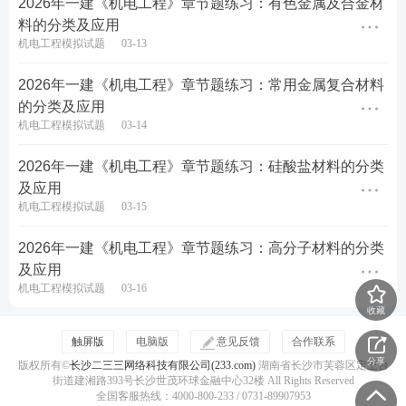
2026年一建《机电工程》章节题练习：有色金属及合金材
料的分类及应用
机电工程模拟试题
03-13
2026年一建《机电工程》章节题练习：常用金属复合材料
的分类及应用
机电工程模拟试题
03-14
2026年一建《机电工程》章节题练习：硅酸盐材料的分类
及应用
机电工程模拟试题
03-15
2026年一建《机电工程》章节题练习：高分子材料的分类
及应用
机电工程模拟试题
03-16
收藏
触屏版
电脑版
意见反馈
合作联系
分享
版权所有©
长沙二三三网络科技有限公司(233.com)
湖南省长沙市芙蓉区定王台
街道建湘路393号长沙世茂环球金融中心32楼 All Rights Reserved
全国客服热线：4000-800-233 / 0731-89907953