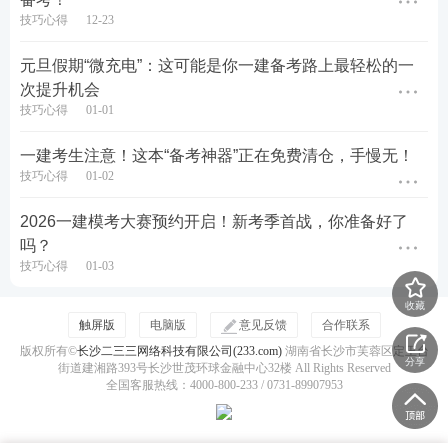
技巧心得
12-23
进，稳步提升。无论你是初次备考的新手，还是久经
考场的老将，都能在这里找到适合自己的备考节奏。
元旦假期“微充电”：这可能是你一建备考路上最轻松的一
次提升机会
预约下一场模考，开启你的进阶之路！
技巧心得
01-01
👇 扫码下方二维码，立即预约，不错过每一次模考! 👇
一建考生注意！这本“备考神器”正在免费清仓，手慢无！
技巧心得
01-02
2026一建模考大赛预约开启！新考季首战，你准备好了
吗？
技巧心得
01-03
收藏
触屏版
电脑版
意见反馈
合作联系
版权所有©
长沙二三三网络科技有限公司(233.com)
湖南省长沙市芙蓉区定王台
分享
街道建湘路393号长沙世茂环球金融中心32楼 All Rights Reserved
全国客服热线：4000-800-233 / 0731-89907953
备考刷题
：
233网校APP
提供一建章节习题、历年真
题、模拟试题、每日一练、模考大赛、答题闯关等刷