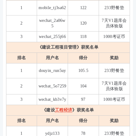
1
mobile_tj3sa62
122
233野餐垫
wechat_2a06w
7天V1题库会
2
120
5
员体验版
3
wechat_255j66
118
1000考证币
《建设工程项目管理》获奖名单
排名
用户名
得分
奖励
1
douyin_run5uy
105.5
233野餐垫
7天V1题库会
2
wechat_5o7259
104
员体验版
3
wechat_kb3v7y
97
1000考证币
《建设
工程经济
》获奖名单
排名
用户名
得分
奖励
1
ydjz133
78
233野餐垫