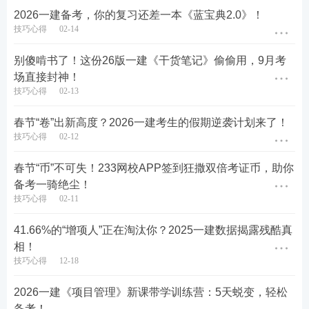
2026一建备考，你的复习还差一本《蓝宝典2.0》！
技巧心得
02-14
别傻啃书了！这份26版一建《干货笔记》偷偷用，9月考
场直接封神！
技巧心得
02-13
无论本次模考成绩如何，都是一次宝贵的自我检测。
春节“卷”出新高度？2026一建考生的假期逆袭计划来了！
技巧心得
02-12
发现问题、解决问题，正是我们走向通关的必经之
路！
春节“币”不可失！233网校APP签到狂撒双倍考证币，助你
备考一骑绝尘！
错过了模考？还有机会！
技巧心得
02-11
41.66%的“增项人”正在淘汰你？2025一建数据揭露残酷真
本次没赶上？别担心！登录233网校APP，即可参加补
相！
考，随时检验自己的水平！
技巧心得
12-18
同时，233网校已为你规划好全年模考大赛系列：从
2026一建《项目管理》新课带学训练营：5天蜕变，轻松
入门小测到考前冲刺，分阶段设置目标，帮你循序渐
备考！