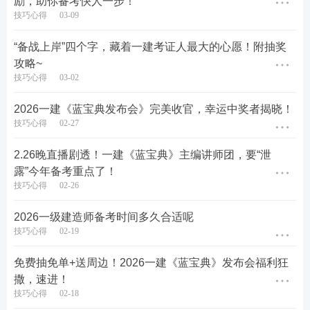
励，助你备考快人一步！
模考试卷免费下载，查漏补缺趁热打铁！
技巧心得
03-09
想再刷一遍原题？2026年3月一建模考大赛的试卷及
“备战上岸”四个字，藏着一建考证人最大的心愿！附抽奖
攻略~
答案现已开放下载！点击下方链接，即可免费获取完
技巧心得
03-02
整PDF版，帮你快速复盘错题，巩固薄弱点。
2026一建《蓝宝典发布会》完美收官，幸运中奖者揭晓！
👇 立即下载模考卷及答案(PDF版) 👇
技巧心得
02-27
2.26晚直播剧透！一建《蓝宝典》主编讲师团，要“泄
露”今年备考重点了！
技巧心得
02-26
2026一级建造师备考时间多久合适呢
技巧心得
02-19
免费抽免单+送周边！2026一建《蓝宝典》发布会福利狂
撒，速进！
技巧心得
02-18