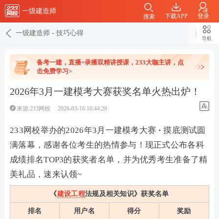
一级建造师
下载APP
登录
搜索
一级建造师
-
技巧心得
导航
备考一建，直播+录播双精讲授课，233大咖主讲，点
击免费学习>
2026年3月一建模考大赛获奖名单火热出炉！
来源:233网校
2026-03-16 10:44:28
233网校举办的2026年3月一建模考大赛
·
摸底测试圆
满落幕，感谢各位考生的热情参与！现正式公布各科
成绩排名TOP3的获奖者名单，并为优秀考生准备了精
美礼品，速来认领~
《
建设工程
法规及相关知识》获奖名单
排名
用户名
得分
奖励