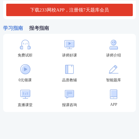
下载233网校APP，注册领7天题库会员
获奖礼品一览
学习指南
报考指南
第一名：233野餐垫，让你在户外休闲时光也能感受
到233网校的贴心陪伴。
免费试听
讲师好课
讲师介绍
第二名：7天V1题库体验会员，畅享海量优质题库资
源，为备考之路添砖加瓦。
0元领课
品质教辅
智能题库
第三名：1000考证币，可在233商城兑换丰富的学习
资料和实用好物。
APP
直播课堂
报课咨询
参与奖：30下载币，让你轻松下载各类备考资料。
如何领奖？