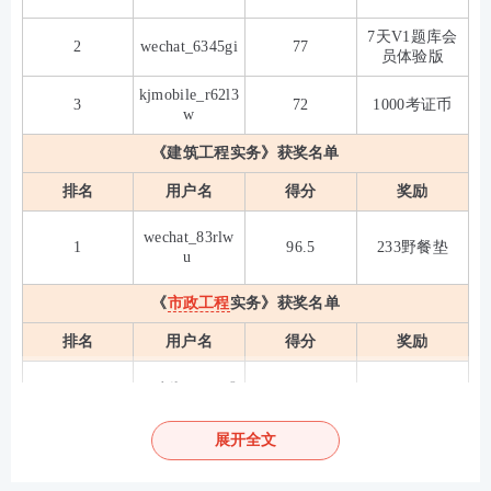
7天V1题库会
2
wechat_6345gi
77
员体验版
kjmobile_r62l3
3
72
1000考证币
w
《建筑工程实务》获奖名单
排名
用户名
得分
奖励
wechat_83rlw
1
96.5
233野餐垫
u
《
市政工程
实务》获奖名单
排名
用户名
得分
奖励
mobile_omxc9
1
119.2
233野餐垫
dj
展开全文
7天V1题库会
2
282421584
99.5
员体验版