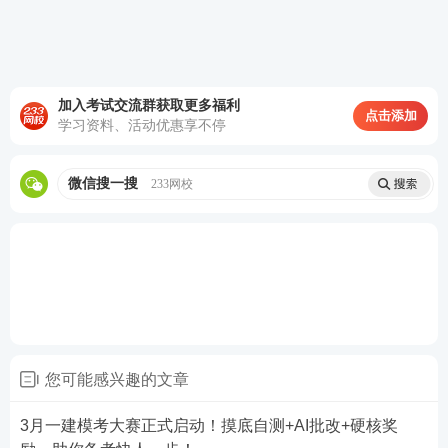
请获奖考生尽快联系学霸君(微信号：ks233wx7)核对
信息并领取奖品！
加入考试交流群获取更多福利
点击添加
· 实物奖品(野餐垫)
：请登录233网校APP，进入【题
学习资料、活动优惠享不停
库】-【模考大赛】-【我的奖励】，填写收货地址，
我们将尽快安排邮寄。
微信搜一搜
233网校
·
虚拟奖品(会员/考证币/下载币)
：系统已自动发放，
请前往233网校APP对应板块查看：
·
7天V1题库会员
：系统已自动发放，可前往233网校
APP【题库】使用。
·
考证币/下载币
：请至【233商城】或【学习资料包】
您可能感兴趣的文章
中查看余额。
3月一建模考大赛正式启动！摸底自测+AI批改+硬核奖