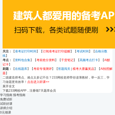
关注：
【
准考证打印时间
】【
订阅准考证打印提醒
】【
考试时间
】【
合格分数
线
】
考点：
【
资料包合集
】【
考前抢分资料
】【
干货笔记
】【
高频考点打卡
】【
AI默
记卡
】
刷题：
【
在线题库
】【
考前专项测评
】【
答题闯关
|
模考大赛赢奖品
】【
AI拍照解
题
】
二级建造师考点、难点太多记不住？233网校老师带你读薄教材，举一反三，学
习做题更有效率！
点击进入听课>>
展开全文
下载233网校APP，注册领7天题库会员
学习指南
报考指南
免费试听
试听好课
讲师介绍
0元领课