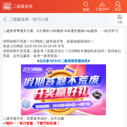
二级建造师
下载APP
登录
搜索
二级建造师
-
技巧心得
导航
二建新考季通关方案，8大课程+3本教材+6本通关教辅+vip题库，一站式学习
清明假期不荒废！233网校二建答题开奖，刷题就能领福利！
来源:233网校
2026-04-04 00:26:08
字号
清明假期不想荒废二建备考？刷题没动力？233网校专属福利来加码！坚持每日
答题，边学边赢奖，备考一路有惊喜～
⬇️
点击参与2026二建假期答题抽奖
⬇️
二建答题开奖：双重备考福利，边学边赚
✅
福利一：每日答题，下载币轻松拿！