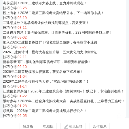
考前必刷！2026二建模考大赛上线，全力冲刺就现在！
技巧心得
03-26
榜上有名！2026二建第三期模考大赛结果公布，下一场等你来战！
技巧心得
03-19
二建想提分？这场模考让你快速找到薄弱点，高效突破！
技巧心得
03-11
二建进度告急！集卡抽保温杯、计算器等好礼，233网校陪你备战上岸！
技巧心得
03-02
加入2026二建报名答疑群｜报名难题全破解，备考指导不迷路！
技巧心得
02-27
2026二建倒计时！模考大赛全新升级，五大优化助力冲刺拿证！
技巧心得
02-11
新春添新“币”，限时签到领双倍考证币，课程资料都能换！
技巧心得
02-10
2026年二建首场模考大赛落幕，获奖名单正式发布！
技巧心得
01-04
2026年二建全真模拟模考大赛，“实战演练”的机会来了！
技巧心得
01-14
江凌俊老师亲编！2026年二建建筑实务《案例300问》默记卡，专治案例难关！
技巧心得
01-22
限时参与！2026年二建全真模拟模考大赛，实战练题赢好礼，上岸蓄力正当时！
技巧心得
01-28
领奖啦！2026年二建第二期模考大赛成绩排行榜公布！
技巧心得
02-05
触屏版
电脑版
意见反馈
合作联系