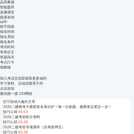
品质教辅
智能题库
直播课堂
报课咨询
APP
新手指南
报名时间
报名系统
报名条件
考试时间
有奖征文
答题闯关
考点打卡
领教辅
加入考试交流群获取更多福利
学习资料、活动优惠享不停
点击添加
微信搜一搜
233网校
您可能感兴趣的文章
2026二建模考大赛获奖名单出炉！每一次刷题，都离拿证更近一步！
技巧心得
04-03
2026二建考前抢分资料
技巧心得
03-26
2026二建考前专项测评（含考前押宝）
技巧心得
03-26