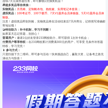
连续7天完成答题任务，即可解锁2次抽奖机会！
🎁超多奖品等你来抽：
实物奖品：
月亮椅、定制帆布包、抱枕被、实用笔记本套装
；
虚拟奖品：
100考证币、100下载币、7天V1题库会员体验版、5天V1题库会员体
验版
。
注意！虚拟奖品即刻到账，实物奖品将在活动结束后7天内寄出，记得填写准确邮
寄地址哦！
🤝特别助力：补卡机制，学习不间断！
如果某天忘记答题，别担心！
普通用户：
邀请1位好友登录233网校助力，即可获得 1次补卡机会；
付费用户尊享特权：
在233网校累计消费满300元的用户，可享受 无条件补答题
特权，学习无忧！
📱 参与方式：
只需扫描下方二维码，即可参与活动！快来挑战自己，赢取大奖，让备考之路充
满动力与惊喜！