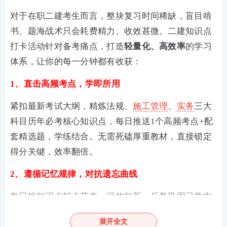
对于在职二建考生而言，整块复习时间稀缺，盲目啃
书、题海战术只会耗费精力、收效甚微。二建知识点
打卡活动针对备考痛点，打造
轻量化、高效率
的学习
体系，让你的每一分钟都有收获：
1、直击高频考点，学即所用
紧扣最新考试大纲，精炼法规、
施工管理
、
实务
三大
科目历年必考核心知识点，每日推送1个高频考点+配
套精选题，学练结合。无需死磕厚重教材，直接锁定
得分关键，效率翻倍。
2、遵循记忆规律，对抗遗忘曲线
每日按知识点打卡节奏，温故知新，反复巩固已学内
容，帮助考生把零散考点牢牢记牢。长期坚持打卡，
展开全文
逐步搭建完整知识框架，摆脱“看完就忘、做题就