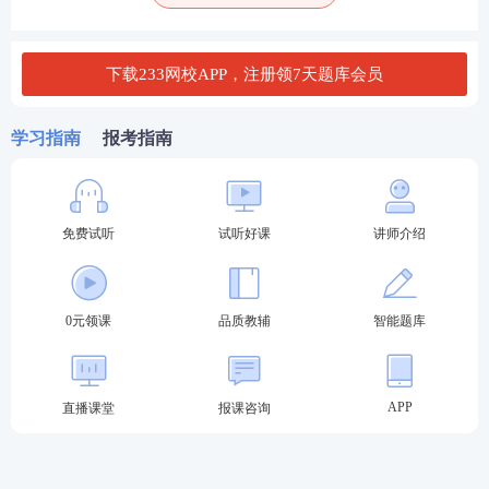
错”的备考难题。
下载233网校APP，注册领7天题库会员
3、轻量化学习，休闲备考兼顾
单次打卡时长控制在10分钟以内，操作简单易上手。
学习指南
报考指南
像在端午走亲访友、出游休憩之余，随手拿出手机就
能完成当日学习，不必为备考牺牲假期休闲时光，做
到吃粽、放松、学考点三不误。
免费试听
试听好课
讲师介绍
二、阶梯奖励逐级解锁，连续打卡福利不断
0元领课
品质教辅
智能题库
用心付出必有回响。二建打卡活动设置阶梯式奖励机
制，连续打卡天数越多，解锁福利越丰厚，
下载币、
考证币、V1题库体验会员
轮番放送，所有奖励均可直
APP
直播课堂
报课咨询
接用于备考，实打实助力通关：
连续打卡3天：
赠送30个下载币，可在APP内下载电子