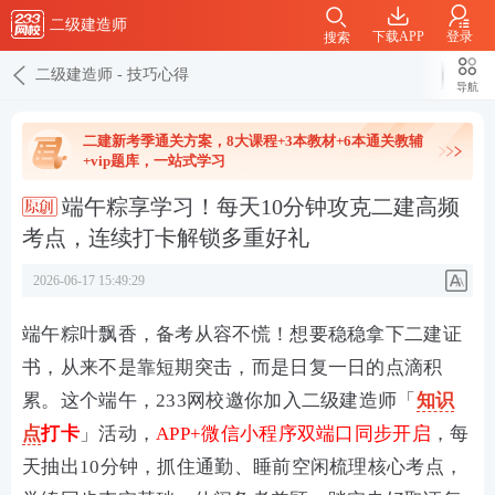
二级建造师
下载APP
登录
搜索
二级建造师
-
技巧心得
导航
二建新考季通关方案，8大课程+3本教材+6本通关教辅
+vip题库，一站式学习
端午粽享学习！每天10分钟攻克二建高频
考点，连续打卡解锁多重好礼
2026-06-17 15:49:29
端午粽叶飘香，备考从容不慌！想要稳稳拿下二建证
书，从来不是靠短期突击，而是日复一日的点滴积
累。这个端午，233网校邀你加入二级建造师
「
知识
点
打卡
」活动，
APP+微信小程序双端口同步开启
，每
天抽出10分钟，抓住通勤、睡前空闲梳理核心考点，