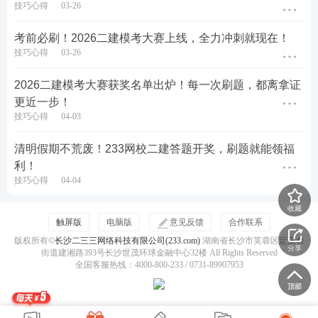
技巧心得
03-26
考前必刷！2026二建模考大赛上线，全力冲刺就现在！
技巧心得
03-26
2026二建模考大赛获奖名单出炉！每一次刷题，都离拿证
三、双端口灵活参与，全场景随心打卡
更近一步！
技巧心得
04-03
为适配不同使用场景，二建知识点打卡活动
同步上线2
清明假期不荒废！233网校二建答题开奖，刷题就能领福
33网校APP与微信小程序两大入口
，数据实时互通，
利！
打卡天数、学习记录自动同步，切换设备不中断学
技巧心得
04-04
习，操作步骤简单，新手也能快速上手：
收藏
触屏版
电脑版
意见反馈
合作联系
方式一：233网校APP打卡（功能最全，适合系统复
版权所有©
长沙二三三网络科技有限公司(233.com)
湖南省长沙市芙蓉区定王台
习）
分享
街道建湘路393号长沙世茂环球金融中心32楼 All Rights Reserved
全国客服热线：4000-800-233 / 0731-89907953
1、打开并登录【
233网校APP
】；