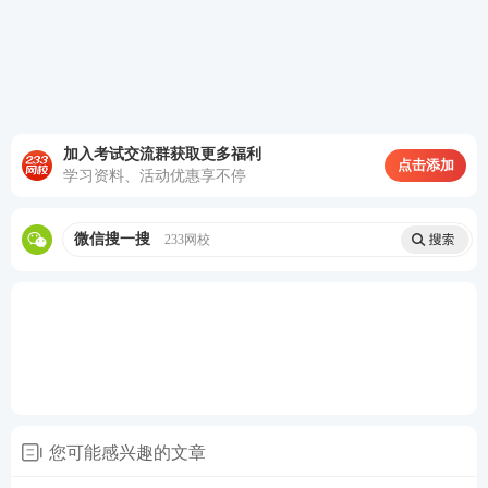
版思维导图、历年真题等精品备考资料；
连续打卡7天：
赠送3天V1题库体验会员，解锁章节练
习完整题量、真题解析等专属权益；
连续打卡14天：
赠送50个考证币，可用于兑换233网
加入考试交流群获取更多福利
点击添加
学习资料、活动优惠享不停
校周边实物礼品、下载币等；
连续打卡21天：
赠送80个下载币，海量备考资料随心
微信搜一搜
233网校
下载，满足强化阶段复习需求；
连续打卡28天：
赠送7天V1题库体验会员，畅刷题库
习题，查漏补缺巩固考点。
活动期间如果忘记打卡，还可以使用补卡功能，补卡
享受与打卡一样的奖励，非常贴心。
您可能感兴趣的文章