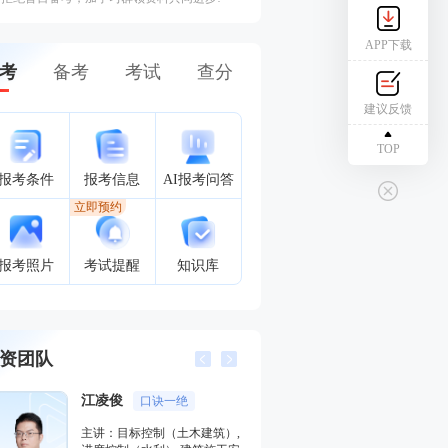
APP下载
考
备考
考试
查分
建议反馈
TOP
报考条件
报考信息
AI报考问答
立即预约
报考照片
考试提醒
知识库
资团队
江凌俊
口诀一绝
王子初
主讲：目标控制（土木建筑）,
主讲：机电工程,