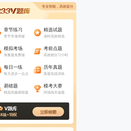
专业智能，高效提分
进入做题
进入做题
章节练习
精选试题
章节专项突破
省时高效精选
进入做题
进入做题
模拟考场
考前点题
海量题免费做
高效锁分72小时
进入做题
进入做题
每日一练
历年真题
每天进步一点点
真题实战演练
进入做题
进入做题
易错题
模考大赛
精选高频易错题
同场闯关做题