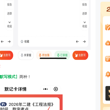
！
默写模式
】
两种！