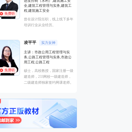
进度控制（水利）,建筑施工安
与实务
全,建筑工程管理与实务,建筑工
国家注册一级建造
程,建筑施工安全
免费听
免费听
化工程工作
曾在设计院任职，线上线下多年
培训行业从业经历。
陈辉
轻松幽默
主讲：矿业工程管
凌平平
实力女神
业工程
主讲：市政公用工程管理与实
国家注册一级建造
务,公路工程管理与实务,市政公
免费听
程、市政工程）、
用工程,公路工程
师（土建）、注册
免费听
硕士，高校教授，国家注册一级
建造师，233网校一级建造师，
二级建造师独家签约网课老师。