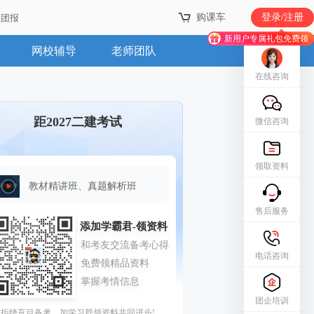
购课车
购课车
登录/注册
登录/注册
业团报
业团报
新用户专属礼包免费领
新用户专属礼包免费领
网校辅导
老师团队
在线咨询
距2027二建考试
微信咨询
领取资料
教材精讲班、真题解析班
售后服务
电话咨询
团企培训
拒绝盲目备考，加学习群领资料共同进步!