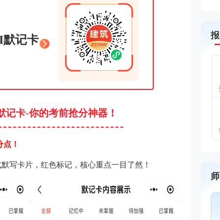
报
I默记卡
AI默记卡-你的考前抢分神器！
分点！
式默写卡片，红色标记，核心重点一目了然！
师