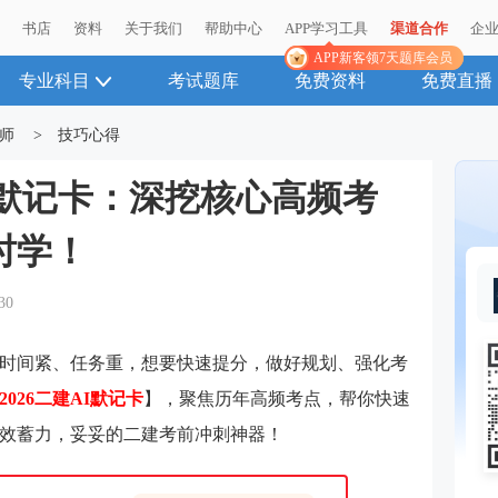
播
播
书店
书店
资料
资料
关于我们
关于我们
帮助中心
帮助中心
APP学习工具
APP学习工具
渠道合作
渠道合作
企
企
APP新客领7天题库会员
APP新客领7天题库会员
专业科目
考试题库
免费资料
免费直播
师
>
技巧心得
AI默记卡：深挖核心高频考
时学！
30
月，时间紧、任务重，想要快速提分，做好规划、强化考
2026二建AI默记卡
】，聚焦历年高频考点，帮你快速
效蓄力，妥妥的二建考前冲刺神器！