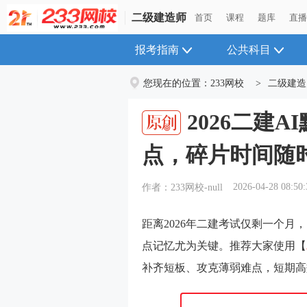
二级建造师
二级建造师
首页
首页
课程
课程
题库
题库
直
直
报考指南
公共科目
您现在的位置：
233网校
>
二级建造
2026二建
点，碎片时间随
2026-04-28 08:50:
作者：233网校-null
距离2026年二建考试仅剩一个
点记忆尤为关键。推荐大家使用【
补齐短板、攻克薄弱难点，短期高