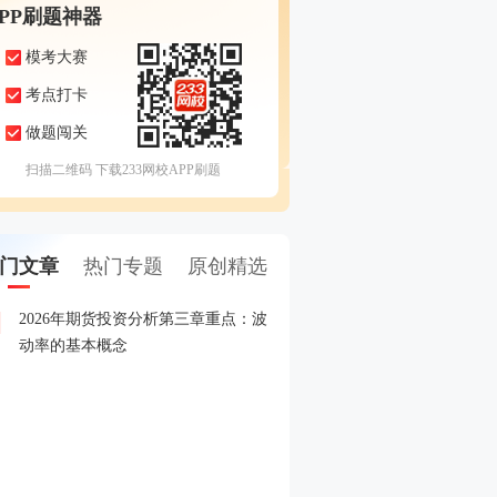
APP刷题神器
模考大赛
考点打卡
做题闯关
扫描二维码 下载233网校APP刷题
门文章
热门专题
原创精选
2026年期货投资分析第三章重点：波
2026年5月期货从业考试
1
动率的基本概念
2026年期货从业期货投资
2
赛
2026年期货从业资格考试
3