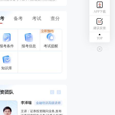
APP下载
考
备考
考试
查分
建议反馈
立即预约
TOP
报考条件
报考信息
考试提醒
知识库
资团队
李泽瑞
王佳荣
金融培训高级讲师
金融圈
主讲：证券投资顾问业务,发布
主讲：金融市场基