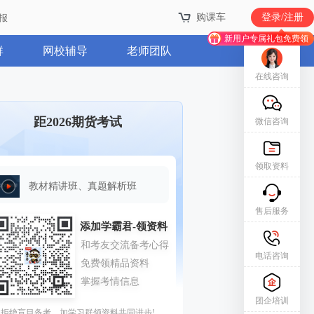
购课车
登录/注册
报
新用户专属礼包免费领
群
网校辅导
老师团队
在线咨询
距2026期货考试
微信咨询
领取资料
教材精讲班、真题解析班
售后服务
电话咨询
团企培训
拒绝盲目备考，加学习群领资料共同进步!