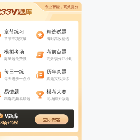
专业智能，高效提分
进入做题
进入做题
章节练习
精选试题
章节专项突破
省时高效精选
进入做题
进入做题
模拟考场
考前点题
海量题免费做
高效锁分72小时
进入做题
进入做题
每日一练
历年真题
每天进步一点点
真题实战演练
进入做题
进入做题
易错题
模考大赛
精选高频易错题
同场闯关做题