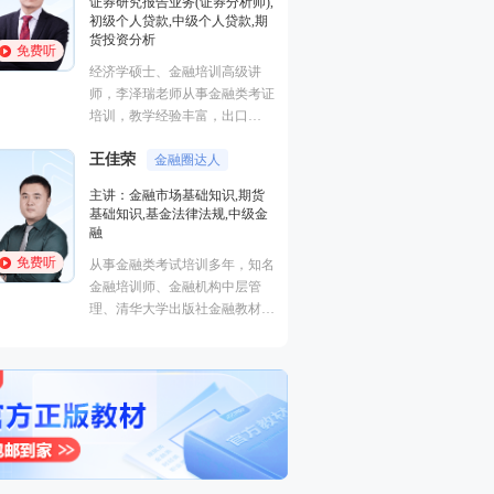
证券研究报告业务(证券分析师),
基础知识,基金法律
初级个人贷款,中级个人贷款,期
融
货投资分析
免费听
免费听
从事金融类考试培
经济学硕士、金融培训高级讲
金融培训师、金融
师，李泽瑞老师从事金融类考证
理、清华大学出版
培训，教学经验丰富，出口
主编、上海人才培
成“段子”，是一个让学员欲罢不
孙婧
心特聘讲师。人称
外汇分析
王佳荣
能的很有个人风格的老师，江湖
金融圈达人
的“一哥”。
主讲：期货法律法
学员称被讲课耽误的“德云社”编
主讲：金融市场基础知识,期货
业务(保荐代表人)
外弟子。
基础知识,基金法律法规,中级金
法律法规,中级法
融
能力,初级法律法
免费听
免费听
从事金融类考试培训多年，知名
曾就职于多家大型
金融培训师、金融机构中层管
司，具有丰富的金
理、清华大学出版社金融教材副
验，外汇分析师，
主编、上海人才培训市场促进中
易大赛评委，同时
心特聘讲师。人称金融类培训界
个从业资格。
的“一哥”。