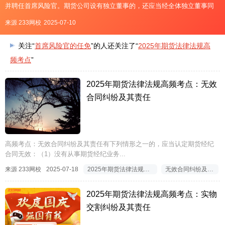
并聘任首席风险官。期货公司设有独立董事的，还应当经全体独立董事同
意。董事会选聘首席风险官，应当将其是否熟悉期货法律法规、是否诚信
来源 233网校
2025-07-10
守法、是否具备胜任能力以及是否符合规定的任职条件作为主要判断标
准。期
关注“
首席风险官的任免
”的人还关注了“
2025年期货法律法规高
频考点
”
2025年期货法律法规高频考点：无效
合同纠纷及其责任
高频考点：无效合同纠纷及其责任有下列情形之一的，应当认定期货经纪
合同无效：（1）没有从事期货经纪业务...
来源 233网校
2025-07-18
2025年期货法律法规高频考点
无效合同纠纷及其责任
2025年期货法律法规高频考点：实物
交割纠纷及其责任