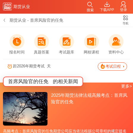
期货从业
下载APP
登录
搜索
期货从业
-
首席风险官的任免
导航
报名时间
真题答案
考试题库
网校课程
资料中心
距2026年期货考试
天
考试日程
首席风险官的任免
的相关新闻
更多>
2025年期货法律法规高频考点：首席风
险官的任免
高频考点：首席风险官的任免期货公司应当依法根据公司章程的规定提名