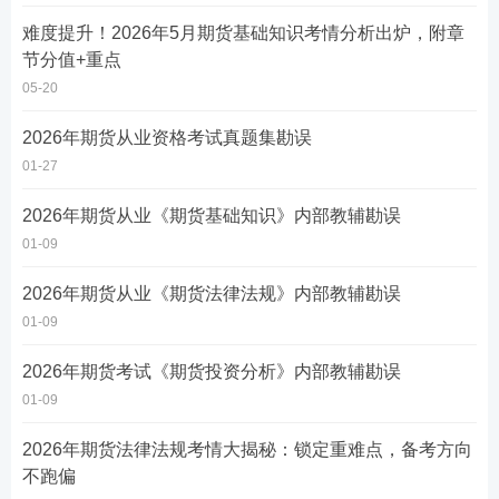
难度提升！2026年5月期货基础知识考情分析出炉，附章
节分值+重点
05-20
2026年期货从业资格考试真题集勘误
01-27
2026年期货从业《期货基础知识》内部教辅勘误
01-09
2026年期货从业《期货法律法规》内部教辅勘误
01-09
2026年期货考试《期货投资分析》内部教辅勘误
01-09
2026年期货法律法规考情大揭秘：锁定重难点，备考方向
不跑偏