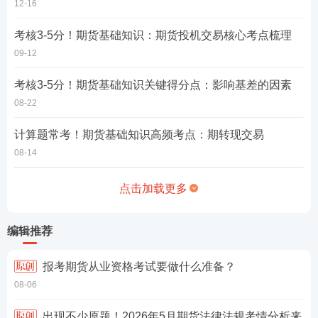
12-16
考核3-5分！期货基础知识：期货投机交易核心考点梳理
09-12
考核3-5分！期货基础知识关键得分点：影响基差的因素
08-22
计算题常考！期货基础知识高频考点：期转现交易
08-14
点击加载更多
编辑推荐
报考期货从业资格考试要做什么准备？
08-06
出现不少原题！2026年5月期货法律法规考情分析来