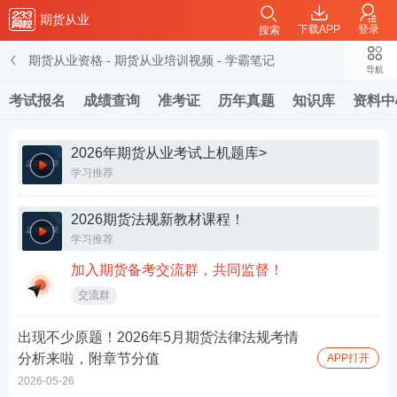
期货从业
下载APP
登录
搜索
期货从业资格
-
期货从业培训视频
-
学霸笔记
导航
考试报名
成绩查询
准考证
历年真题
知识库
资料中
2026年期货从业考试上机题库>
学习推荐
2026期货法规新教材课程！
学习推荐
加入期货备考交流群，共同监督！
交流群
出现不少原题！2026年5月期货法律法规考情
分析来啦，附章节分值
APP打开
2026-05-26