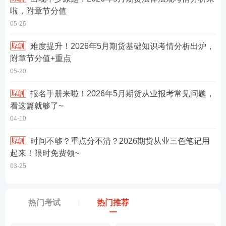
啦，附章节分值
05-26
难度提升！2026年5月期货基础知识考情分析出炉，
附章节分值+重点
05-20
报名手册来啦！2026年5月期货从业报考常见问题，
看这篇就够了~
04-10
时间不够？重点分不清？2026期货从业三色笔记用
起来！限时免费领~
03-25
热门考试
热门推荐