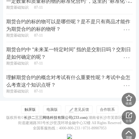
一定数量和质量标的物的标准化合约”，这里的 “标准化” 具
期货基础知识
07-11
体体现在哪些方面呢？
期货合约的标的物可以是哪些呢？是不是只有商品才能作
为期货合约的标的物呀？
期货基础知识
07-11
期货合约中 “未来某一特定时间” 指的是交割日吗？交割日
是如何确定的呢？
期货基础知识
07-11
理解期货合约的概念对考试有什么重要性呢？考试中会怎
么考查这个知识点呀？
期货基础知识
07-11
收藏
触屏版
电脑版
意见反馈
合作联系
版权所有©
长沙二三三网络科技有限公司(233.com)
湖南省长沙市芙蓉区定王台
分享
街道建湘路393号长沙世茂环球金融中心32楼 All Rights Reserved
全国客服热线：4000-800-233 / 0731-89907953