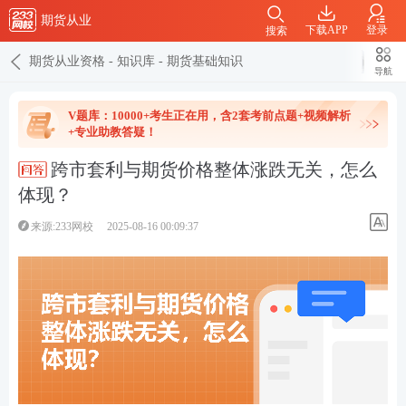
期货从业
下载APP
登录
搜索
期货从业资格
-
知识库
-
期货基础知识
导航
V题库：10000+考生正在用，含2套考前点题+视频解析
+专业助教答疑！
跨市套利与期货价格整体涨跌无关，怎么
体现？
来源:233网校
2025-08-16 00:09:37